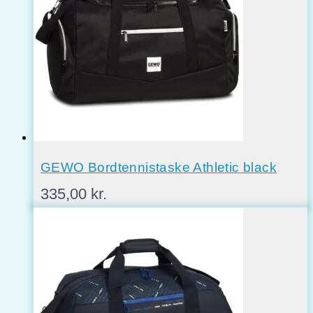
GEWO Bordtennistaske Athletic black
335,00
kr.