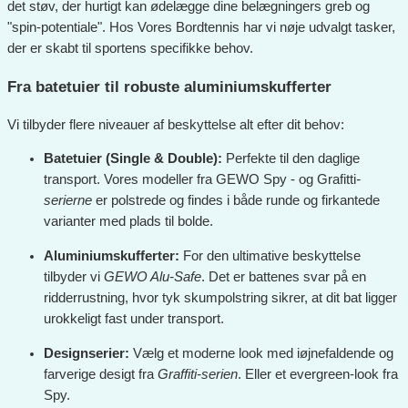
det støv, der hurtigt kan ødelægge dine belægningers greb og
"spin-potentiale". Hos Vores Bordtennis har vi nøje udvalgt tasker,
der er skabt til sportens specifikke behov.
Fra batetuier til robuste aluminiumskufferter
Vi tilbyder flere niveauer af beskyttelse alt efter dit behov:
Batetuier (Single & Double):
Perfekte til den daglige
transport. Vores modeller fra GEWO Spy - og Grafitti
-
serierne
er polstrede og findes i både runde og firkantede
varianter med plads til bolde.
Aluminiumskufferter:
For den ultimative beskyttelse
tilbyder vi
GEWO Alu-Safe
. Det er battenes svar på en
ridderrustning, hvor tyk skumpolstring sikrer, at dit bat ligger
urokkeligt fast under transport.
Designserier:
Vælg et moderne look med iøjnefaldende og
farverige desigt fra
Graffiti-serien
. Eller et evergreen-look fra
Spy.