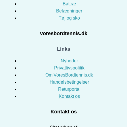
Battræ
Belægninger
Tøj og sko
Voresbordtennis.dk
Links
Nyheder
Privatlivspolitik
Om VoresBordtennis.dk
Handelsbetingelser
Returportal
Kontakt os
Kontakt os