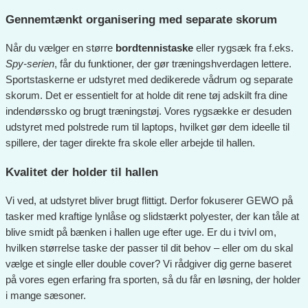
Gennemtænkt organisering med separate skorum
Når du vælger en større
bordtennistaske
eller rygsæk fra f.eks.
Spy-serien
, får du funktioner, der gør træningshverdagen lettere.
Sportstaskerne er udstyret med dedikerede vådrum og separate
skorum. Det er essentielt for at holde dit rene tøj adskilt fra dine
indendørssko og brugt træningstøj. Vores rygsække er desuden
udstyret med polstrede rum til laptops, hvilket gør dem ideelle til
spillere, der tager direkte fra skole eller arbejde til hallen.
Kvalitet der holder til hallen
Vi ved, at udstyret bliver brugt flittigt. Derfor fokuserer GEWO på
tasker med kraftige lynlåse og slidstærkt polyester, der kan tåle at
blive smidt på bænken i hallen uge efter uge. Er du i tvivl om,
hvilken størrelse taske der passer til dit behov – eller om du skal
vælge et single eller double cover? Vi rådgiver dig gerne baseret
på vores egen erfaring fra sporten, så du får en løsning, der holder
i mange sæsoner.