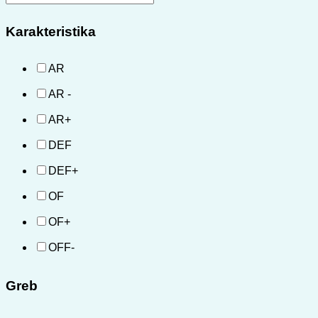
Karakteristika
AR
AR -
AR+
DEF
DEF+
OF
OF+
OFF-
Greb