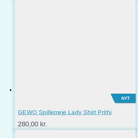
oprindelige
aktuelle
pris
pris
var:
er:
1.345,00 kr..
1.195,00 kr..
NYT
GEWO Spilletrøje Lady Shirt Prithi
280,00
kr.