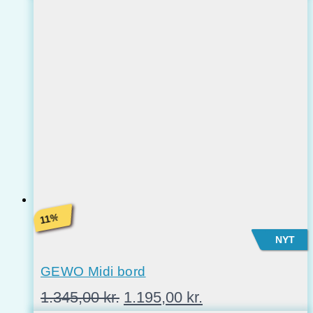
%
11
NYT
GEWO Midi bord
Den
Den
1.345,00
kr.
1.195,00
kr.