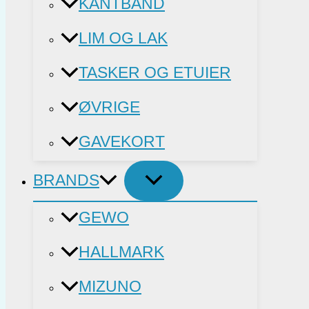
KANTBÅND
LIM OG LAK
TASKER OG ETUIER
ØVRIGE
GAVEKORT
BRANDS
GEWO
HALLMARK
MIZUNO