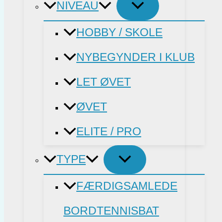
NIVEAU
HOBBY / SKOLE
NYBEGYNDER I KLUB
LET ØVET
ØVET
ELITE / PRO
TYPE
FÆRDIGSAMLEDE
BORDTENNISBAT