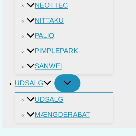
NEOTTEC
NITTAKU
PALIO
PIMPLEPARK
SANWEI
UDSALG
UDSALG
MÆNGDERABAT