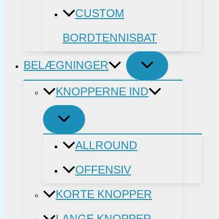
CUSTOM
BORDTENNISBAT
BELÆGNINGER
KNOPPERNE IND
ALLROUND
OFFENSIV
KORTE KNOPPER
LANGE KNOPPER