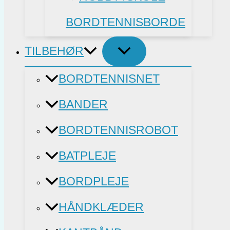
BORDTENNISBORDE
TILBEHØR
BORDTENNISNET
BANDER
BORDTENNISROBOT
BATPLEJE
BORDPLEJE
HÅNDKLÆDER