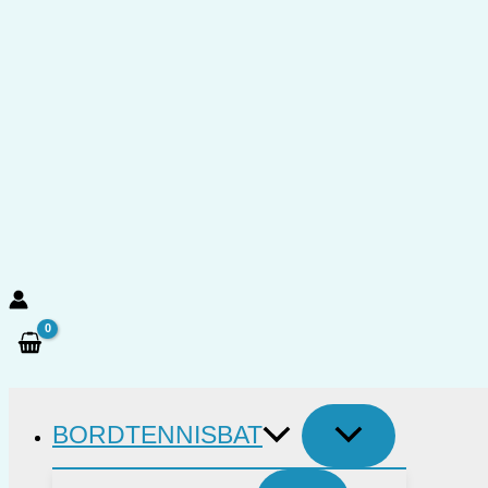
Gå
til
indholdet
Søg
BORDTENNISBAT