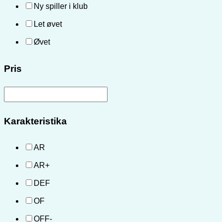
Ny spiller i klub
Let øvet
Øvet
Pris
Karakteristika
AR
AR+
DEF
OF
OFF-