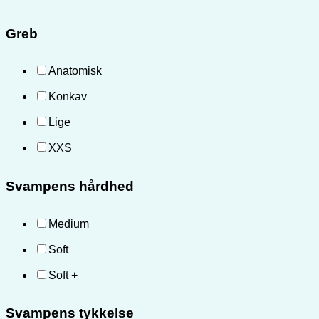
Greb
Anatomisk
Konkav
Lige
XXS
Svampens hårdhed
Medium
Soft
Soft +
Svampens tykkelse