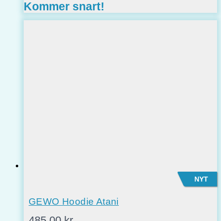
Kommer snart!
NYT
GEWO Hoodie Atani
485,00
kr.