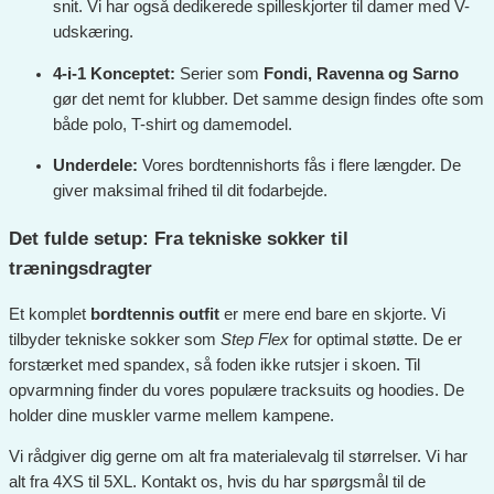
snit. Vi har også dedikerede spilleskjorter til damer med V-
udskæring.
4-i-1 Konceptet:
Serier som
Fondi, Ravenna og Sarno
gør det nemt for klubber. Det samme design findes ofte som
både polo, T-shirt og damemodel.
Underdele:
Vores bordtennishorts fås i flere længder. De
giver maksimal frihed til dit fodarbejde.
Det fulde setup: Fra tekniske sokker til
træningsdragter
Et komplet
bordtennis outfit
er mere end bare en skjorte. Vi
tilbyder tekniske sokker som
Step Flex
for optimal støtte. De er
forstærket med spandex, så foden ikke rutsjer i skoen. Til
opvarmning finder du vores populære tracksuits og hoodies. De
holder dine muskler varme mellem kampene.
Vi rådgiver dig gerne om alt fra materialevalg til størrelser. Vi har
alt fra 4XS til 5XL. Kontakt os, hvis du har spørgsmål til de