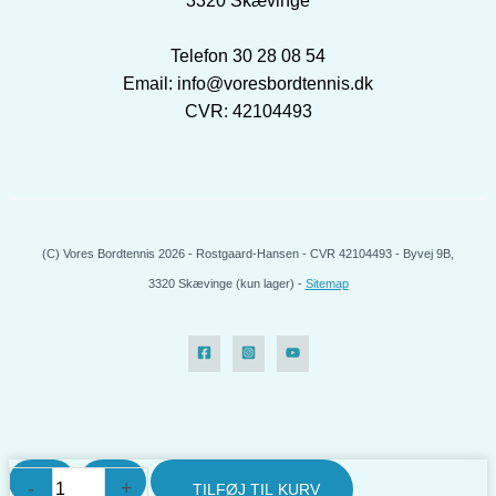
3320 Skævinge
Telefon 30 28 08 54
Email: info@voresbordtennis.dk
CVR: 42104493
(C) Vores Bordtennis 2026 - Rostgaard-Hansen - CVR 42104493 - Byvej 9B,
3320 Skævinge (kun lager) -
Sitemap
GEWO
-
+
TILFØJ TIL KURV