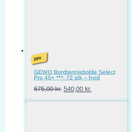
%
20
GEWO Bordtennisbolde Select
Pro 40+ ***- 72 stk – hvid
Den
Den
675,00
kr.
540,00
kr.
oprindelige
aktuelle
pris
pris
var:
er:
675,00 kr..
540,00 kr..