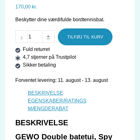
170,00
kr.
Beskytter dine værdifulde bordtennisbat.
GEWO
-
+
TILFØJ TIL KURV
Dobbelt
Fuld returret
batetui,
4,7 stjerner på Trustpilot
Spy
Sikker betaling
antal
Forventet levering: 11. august - 13. august
BESKRIVELSE
EGENSKABER/RATINGS
MÆNGDERABAT
BESKRIVELSE
GEWO Double batetui, Spy