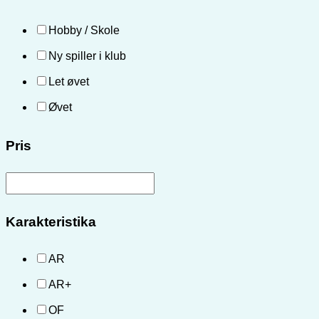
Hobby / Skole
Ny spiller i klub
Let øvet
Øvet
Pris
Karakteristika
AR
AR+
OF