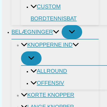
CUSTOM
BORDTENNISBAT
BELÆGNINGER
KNOPPERNE IND
ALLROUND
OFFENSIV
KORTE KNOPPER
LANGE KNOPPER