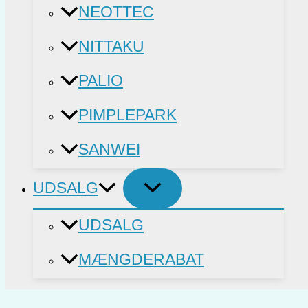
NEOTTEC
NITTAKU
PALIO
PIMPLEPARK
SANWEI
UDSALG
UDSALG
MÆNGDERABAT