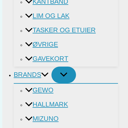
KANTBÅND
LIM OG LAK
TASKER OG ETUIER
ØVRIGE
GAVEKORT
BRANDS
GEWO
HALLMARK
MIZUNO