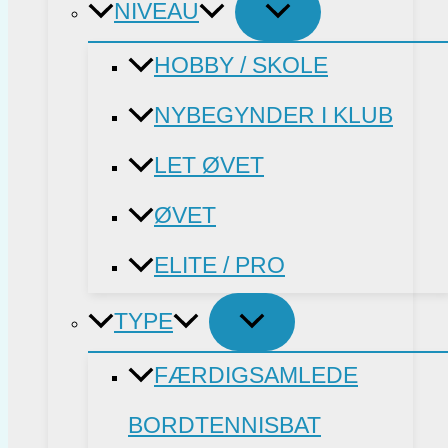
NIVEAU
HOBBY / SKOLE
NYBEGYNDER I KLUB
LET ØVET
ØVET
ELITE / PRO
TYPE
FÆRDIGSAMLEDE
BORDTENNISBAT