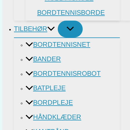
BORDTENNISBORDE
TILBEHØR
BORDTENNISNET
BANDER
BORDTENNISROBOT
BATPLEJE
BORDPLEJE
HÅNDKLÆDER