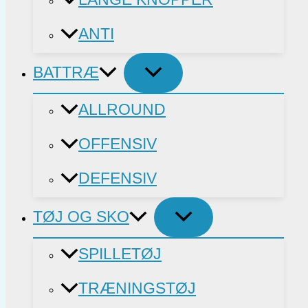
ANTI
BATTRÆ
ALLROUND
OFFENSIV
DEFENSIV
TØJ OG SKO
SPILLETØJ
TRÆNINGSTØJ