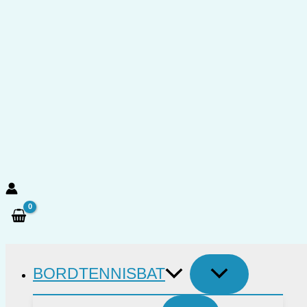
Gå
til
indholdet
Søg
BORDTENNISBAT