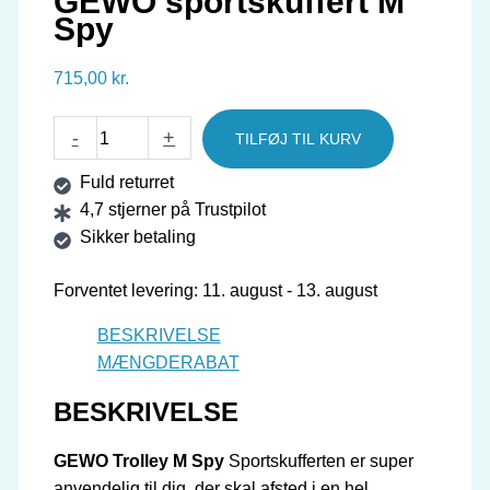
GEWO sportskuffert M
Spy
715,00
kr.
GEWO
-
+
TILFØJ TIL KURV
sportskuffert
Fuld returret
M
4,7 stjerner på Trustpilot
Spy
Sikker betaling
antal
Forventet levering: 11. august - 13. august
BESKRIVELSE
MÆNGDERABAT
BESKRIVELSE
GEWO Trolley M Spy
Sportskufferten er super
anvendelig til dig, der skal afsted i en hel