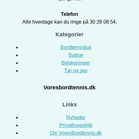
Telefon
Alle hverdage kan du ringe på 30 28 08 54.
Kategorier
Bordtennisbat
Battræ
Belægninger
Tøj og sko
Voresbordtennis.dk
Links
Nyheder
Privatlivspolitik
Om VoresBordtennis.dk