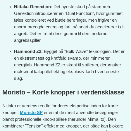
Nittaku Genextion:
Det nyeste skud på stammen.
Genextion introducerer en "Dual Function", hvor gummiet
føles kontrolleret ved bløde berøringer, men frigiver en
enorm mængde energi og fart, så snart du accelererer i dit
angreb. Det er fremtidens gummi til den moderne
angrebsspiller.
Hammond Z2:
Bygget på "Bulk Wave" teknologien. Det er
en ekstremt tæt og kraftfuld svamp, der minimerer
energitab. Hammond Z2 er skabt til spilleren, der ønsker
maksimal katapulteffekt og eksplosiv fart i hvert eneste
slag.
Moristo – Korte knopper i verdensklasse
Nittaku er verdenskendte for deres ekspertise inden for korte
knopper.
Moristo SP
er en af de mest anvendte belægninger
blandt professionelle knop-spillere (herunder Mima Ito). Den
kombinerer "Tension"-effekt med knopper, der både kan blokere