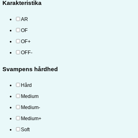
Karakteristika
AR
OF
OF+
OFF-
Svampens hårdhed
Hård
Medium
Medium-
Medium+
Soft