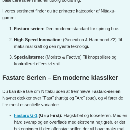
balancere farten med en utrolig boldføling.
I vores sortiment finder du tre primære kategorier af Nittaku-
gummi:
Fastarc-serien:
Den moderne standard for spin og bue.
High-Speed Innovation:
(Genextion & Hammond Z2) Til
maksimal kraft og den nyeste teknologi.
Specialisterne:
(Moristo & Factive) Til knopspillere og
kontrolleret offensivt spil.
Fastarc Serien – En moderne klassiker
Du kan ikke tale om Nittaku uden at fremhæve
Fastarc-serien
.
Navnet dækker over "Fast" (hurtig) og "Arc" (bue), og vi fører de
fire mest essentielle varianter:
Fastarc G-1
(Grip First):
Flagskibet og topselleren. Med en
hård svamp og en overflade med ekstremt højt greb, er det
belægningen til den offensive spiller, der vil have maksimal