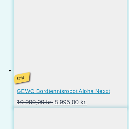
%
17
GEWO Bordtennisrobot Alpha Nexxt
Den
Den
10.900,00
kr.
8.995,00
kr.
oprindelige
aktuelle
pris
pris
var:
er: