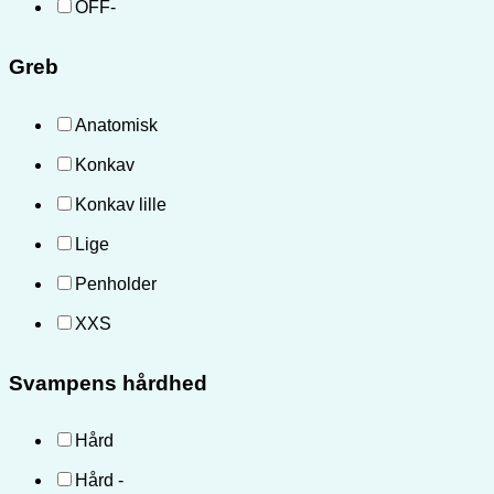
OFF-
Greb
Anatomisk
Konkav
Konkav lille
Lige
Penholder
XXS
Svampens hårdhed
Hård
Hård -