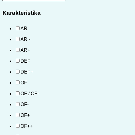
Karakteristika
AR
AR -
AR+
DEF
DEF+
OF
OF / OF-
OF-
OF+
OF++