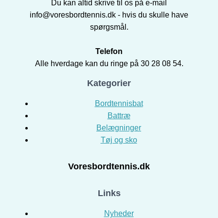
Du kan altid skrive til os på e-mail
info@voresbordtennis.dk - hvis du skulle have
spørgsmål.
Telefon
Alle hverdage kan du ringe på 30 28 08 54.
Kategorier
Bordtennisbat
Battræ
Belægninger
Tøj og sko
Voresbordtennis.dk
Links
Nyheder