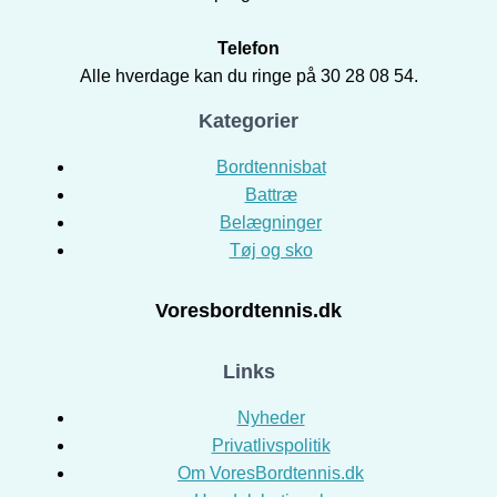
Telefon
Alle hverdage kan du ringe på 30 28 08 54.
Kategorier
Bordtennisbat
Battræ
Belægninger
Tøj og sko
Voresbordtennis.dk
Links
Nyheder
Privatlivspolitik
Om VoresBordtennis.dk