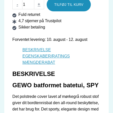
GEWO
-
+
TILFØJ TIL KURV
batformet
Fuld returret
batetui,
4,7 stjerner på Trustpilot
SPY
Sikker betaling
antal
Forventet levering: 10. august - 12. august
BESKRIVELSE
EGENSKABER/RATINGS
MÆNGDERABAT
BESKRIVELSE
GEWO batformet batetui, SPY
Det polstrede cover lavet af mørkegrå robust stof
giver dit bordtennisbat den all-round beskyttelse,
det har brug for. Det sporty, elegante design med