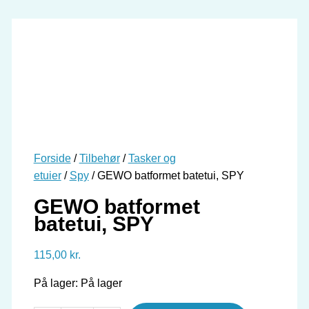
Forside
/
Tilbehør
/
Tasker og
etuier
/
Spy
/ GEWO batformet batetui, SPY
GEWO batformet
batetui, SPY
115,00
kr.
På lager:
På lager