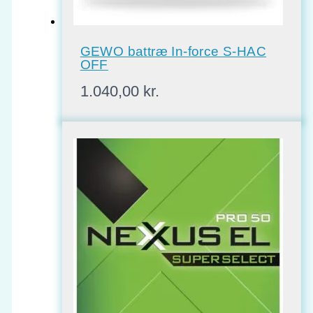
GEWO battræ In-force S-HAC
OFF
1.040,00
kr.