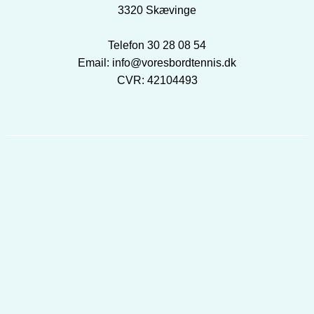
3320 Skævinge
Telefon 30 28 08 54
Email: info@voresbordtennis.dk
CVR: 42104493
(C) Vores Bordtennis 2026 - Rostgaard-Hansen - CVR 42104493 - Byvej 9B,
3320 Skævinge (kun lager) -
Sitemap
VÆLG MULIGHEDER