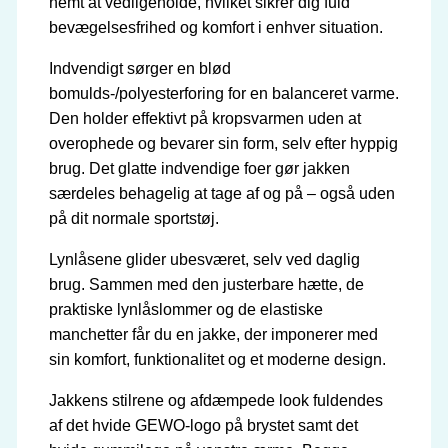
nemt at vedligeholde, hvilket sikrer dig fuld
bevægelsesfrihed og komfort i enhver situation.
Indvendigt sørger en blød
bomulds-/polyesterforing for en balanceret varme.
Den holder effektivt på kropsvarmen uden at
overophede og bevarer sin form, selv efter hyppig
brug. Det glatte indvendige foer gør jakken
særdeles behagelig at tage af og på – også uden
på dit normale sportstøj.
Lynlåsene glider ubesværet, selv ved daglig
brug. Sammen med den justerbare hætte, de
praktiske lynlåslommer og de elastiske
manchetter får du en jakke, der imponerer med
sin komfort, funktionalitet og et moderne design.
Jakkens stilrene og afdæmpede look fuldendes
af det hvide GEWO-logo på brystet samt det