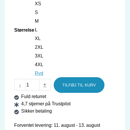
XS
S
M
L
Størrelse
XL
2XL
3XL
4XL
Ryd
GEWO
-
+
TILFØJ TIL KURV
Jakke
Fuld returret
Shadow
4,7 stjerner på Trustpilot
antal
Sikker betaling
Forventet levering: 11. august - 13. august