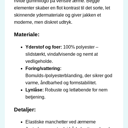
hvide gummilogo på venstre ærme. Begge
elementer skaber en flot kontrast til det sorte, let
skinnende ydermateriale og giver jakken et
moderne, men diskret udtryk.
Materiale:
Yderstof og foer:
100% polyester –
slidstærkt, vindafvisende og nemt at
vedligeholde.
Foring/vattering:
Bomulds-/polyesterblanding, der sikrer god
varme, åndbarhed og formstabilitet.
Lynlåse:
Robuste og letløbende for nem
betjening.
Detaljer:
Elastiske manchetter ved ærmerne