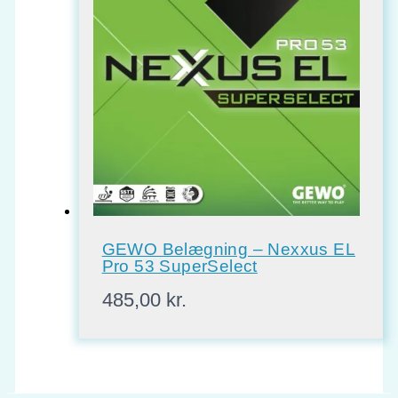
GEWO Belægning – Nexxus EL
Pro 53 SuperSelect
485,00
kr.