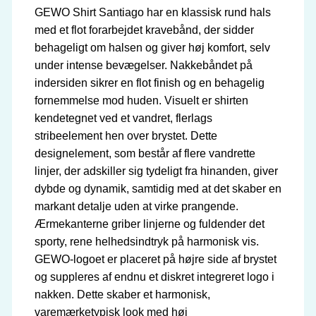
GEWO Shirt Santiago har en klassisk rund hals
med et flot forarbejdet kravebånd, der sidder
behageligt om halsen og giver høj komfort, selv
under intense bevægelser. Nakkebåndet på
indersiden sikrer en flot finish og en behagelig
fornemmelse mod huden. Visuelt er shirten
kendetegnet ved et vandret, flerlags
stribeelement hen over brystet. Dette
designelement, som består af flere vandrette
linjer, der adskiller sig tydeligt fra hinanden, giver
dybde og dynamik, samtidig med at det skaber en
markant detalje uden at virke prangende.
Ærmekanterne griber linjerne og fuldender det
sporty, rene helhedsindtryk på harmonisk vis.
GEWO-logoet er placeret på højre side af brystet
og suppleres af endnu et diskret integreret logo i
nakken. Dette skaber et harmonisk,
varemærketypisk look med høj