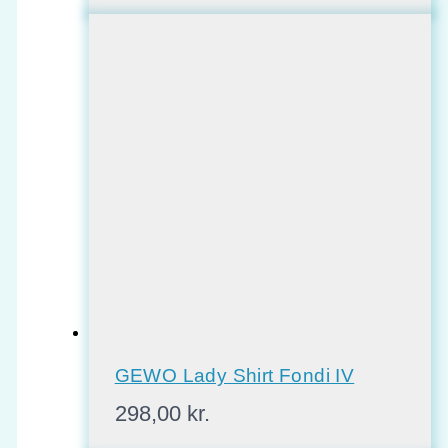
pris
pris
var:
er:
265,00 kr..
170,00 kr..
GEWO Lady Shirt Fondi IV
298,00
kr.