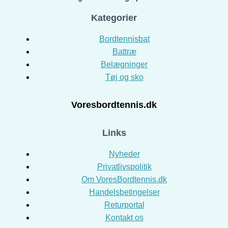
Kategorier
Bordtennisbat
Battræ
Belægninger
Tøj og sko
Voresbordtennis.dk
Links
Nyheder
Privatlivspolitik
Om VoresBordtennis.dk
Handelsbetingelser
Returportal
Kontakt os