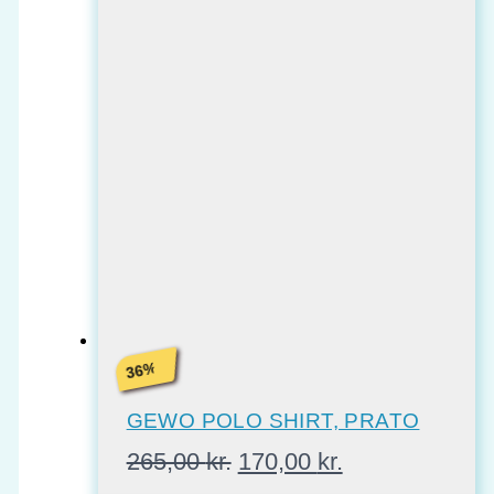
%
36
GEWO POLO SHIRT, PRATO
Den
Den
265,00
kr.
170,00
kr.
oprindelige
aktuelle