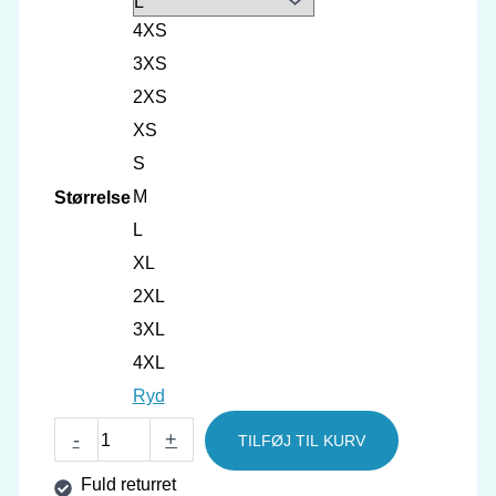
4XS
3XS
2XS
XS
S
M
Størrelse
L
XL
2XL
3XL
4XL
Ryd
GEWO
-
+
TILFØJ TIL KURV
t-
Fuld returret
Shirt