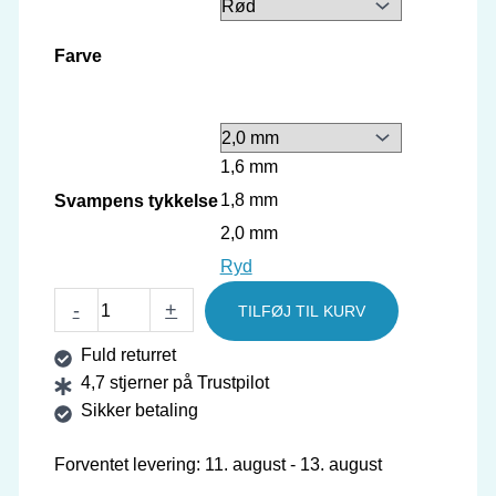
Farve
1,6 mm
1,8 mm
Svampens tykkelse
2,0 mm
Ryd
GEWO
-
+
TILFØJ TIL KURV
belægning
Fuld returret
Return
4,7 stjerner på Trustpilot
Pro
Sikker betaling
antal
Forventet levering: 11. august - 13. august