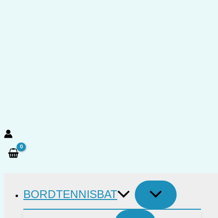
Gå
til
indholdet
Søg
BORDTENNISBAT