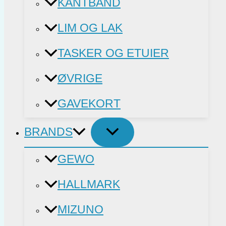
KANTBÅND
LIM OG LAK
TASKER OG ETUIER
ØVRIGE
GAVEKORT
BRANDS
GEWO
HALLMARK
MIZUNO