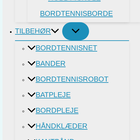
BORDTENNISBORDE
TILBEHØR
BORDTENNISNET
BANDER
BORDTENNISROBOT
BATPLEJE
BORDPLEJE
HÅNDKLÆDER