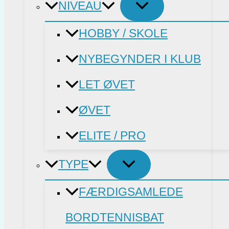
NIVEAU
HOBBY / SKOLE
NYBEGYNDER I KLUB
LET ØVET
ØVET
ELITE / PRO
TYPE
FÆRDIGSAMLEDE
BORDTENNISBAT