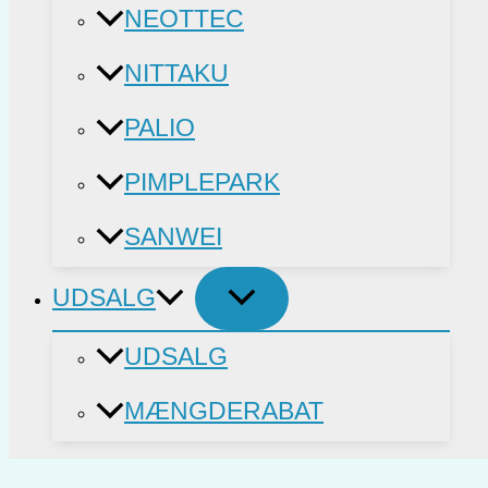
NEOTTEC
NITTAKU
PALIO
PIMPLEPARK
SANWEI
UDSALG
UDSALG
MÆNGDERABAT