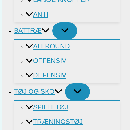
ANTI
BATTRÆ
ALLROUND
OFFENSIV
DEFENSIV
TØJ OG SKO
SPILLETØJ
TRÆNINGSTØJ