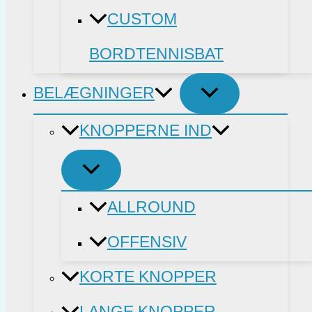
CUSTOM
BORDTENNISBAT
BELÆGNINGER
KNOPPERNE IND
ALLROUND
OFFENSIV
KORTE KNOPPER
LANGE KNOPPER