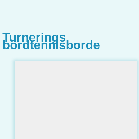
Turnerings
bordtennisborde