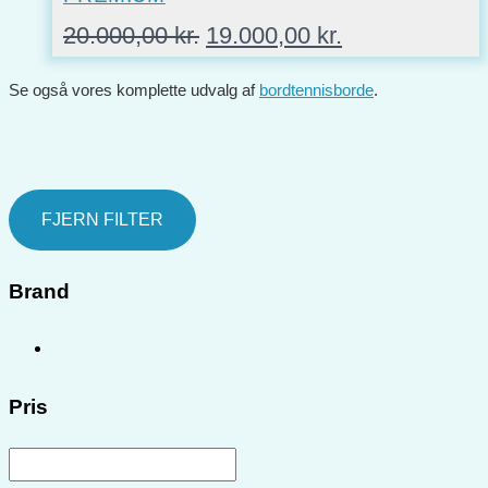
Den
Den
20.000,00
kr.
19.000,00
kr.
oprindelige
aktuelle
pris
pris
Se også vores komplette udvalg af
bordtennisborde
.
var:
er:
20.000,00 kr..
19.000,00 kr..
FJERN FILTER
Brand
Pris