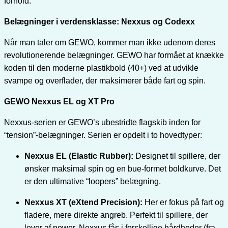
forhold.
Belægninger i verdensklasse: Nexxus og Codexx
Når man taler om GEWO, kommer man ikke udenom deres
revolutionerende belægninger. GEWO har formået at knække
koden til den moderne plastikbold (40+) ved at udvikle
svampe og overflader, der maksimerer både fart og spin.
GEWO Nexxus EL og XT Pro
Nexxus-serien er GEWO’s ubestridte flagskib inden for
“tension”-belægninger. Serien er opdelt i to hovedtyper:
Nexxus EL (Elastic Rubber):
Designet til spillere, der
ønsker maksimal spin og en bue-formet boldkurve. Det
er den ultimative “loopers” belægning.
Nexxus XT (eXtend Precision):
Her er fokus på fart og
fladere, mere direkte angreb. Perfekt til spillere, der
lever af power. Nexxus fås i forskellige hårdheder (fra