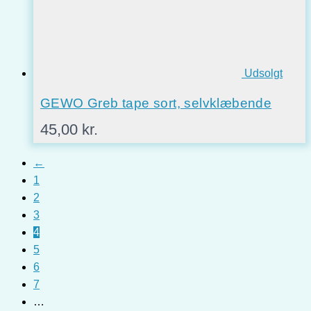
Udsolgt
GEWO Greb tape sort, selvklæbende
45,00
kr.
←
1
2
3
4
5
6
7
…