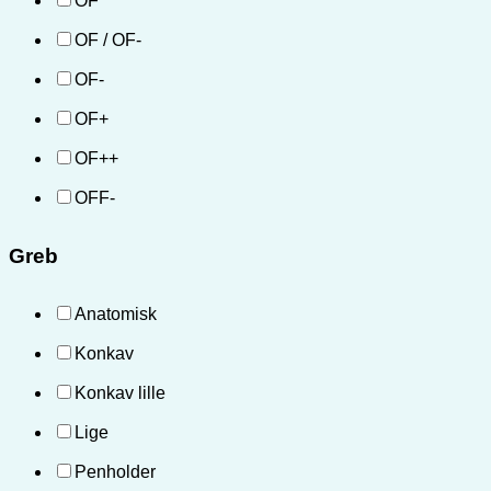
OF
OF / OF-
OF-
OF+
OF++
OFF-
Greb
Anatomisk
Konkav
Konkav lille
Lige
Penholder