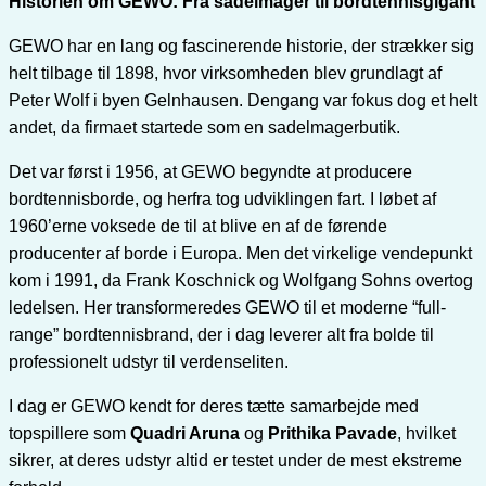
Historien om GEWO: Fra sadelmager til bordtennisgigant
GEWO har en lang og fascinerende historie, der strækker sig
helt tilbage til 1898, hvor virksomheden blev grundlagt af
Peter Wolf i byen Gelnhausen. Dengang var fokus dog et helt
andet, da firmaet startede som en sadelmagerbutik.
Det var først i 1956, at GEWO begyndte at producere
bordtennisborde, og herfra tog udviklingen fart. I løbet af
1960’erne voksede de til at blive en af de førende
producenter af borde i Europa. Men det virkelige vendepunkt
kom i 1991, da Frank Koschnick og Wolfgang Sohns overtog
ledelsen. Her transformeredes GEWO til et moderne “full-
range” bordtennisbrand, der i dag leverer alt fra bolde til
professionelt udstyr til verdenseliten.
I dag er GEWO kendt for deres tætte samarbejde med
topspillere som
Quadri Aruna
og
Prithika Pavade
, hvilket
sikrer, at deres udstyr altid er testet under de mest ekstreme