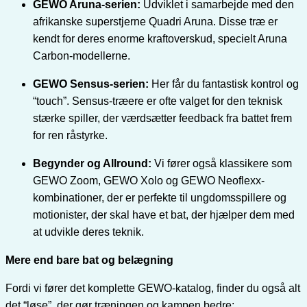
GEWO Aruna-serien:
Udviklet i samarbejde med den
afrikanske superstjerne Quadri Aruna. Disse træ er
kendt for deres enorme kraftoverskud, specielt Aruna
Carbon-modellerne.
GEWO Sensus-serien:
Her får du fantastisk kontrol og
“touch”. Sensus-træere er ofte valget for den teknisk
stærke spiller, der værdsætter feedback fra battet frem
for ren råstyrke.
Begynder og Allround:
Vi fører også klassikere som
GEWO Zoom, GEWO Xolo og GEWO Neoflexx-
kombinationer, der er perfekte til ungdomsspillere og
motionister, der skal have et bat, der hjælper dem med
at udvikle deres teknik.
Mere end bare bat og belægning
Fordi vi fører det komplette GEWO-katalog, finder du også alt
det “løse”, der gør træningen og kampen bedre: