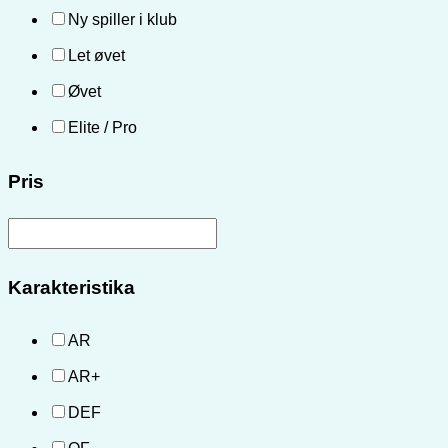
Ny spiller i klub
Let øvet
Øvet
Elite / Pro
Pris
Karakteristika
AR
AR+
DEF