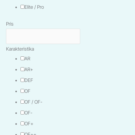
Elite / Pro
Pris
Karakteristika
AR
AR+
DEF
OF
OF / OF-
OF-
OF+
OF++