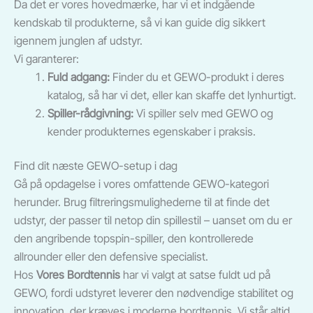
Da det er vores hovedmærke, har vi et indgående
kendskab til produkterne, så vi kan guide dig sikkert
igennem junglen af udstyr.
Vi garanterer:
Fuld adgang:
Finder du et GEWO-produkt i deres
katalog, så har vi det, eller kan skaffe det lynhurtigt.
Spiller-rådgivning:
Vi spiller selv med GEWO og
kender produkternes egenskaber i praksis.
Find dit næste GEWO-setup i dag
Gå på opdagelse i vores omfattende GEWO-kategori
herunder. Brug filtreringsmulighederne til at finde det
udstyr, der passer til netop din spillestil – uanset om du er
den angribende topspin-spiller, den kontrollerede
allrounder eller den defensive specialist.
Hos
Vores Bordtennis
har vi valgt at satse fuldt ud på
GEWO, fordi udstyret leverer den nødvendige stabilitet og
innovation, der kræves i moderne bordtennis. Vi står altid