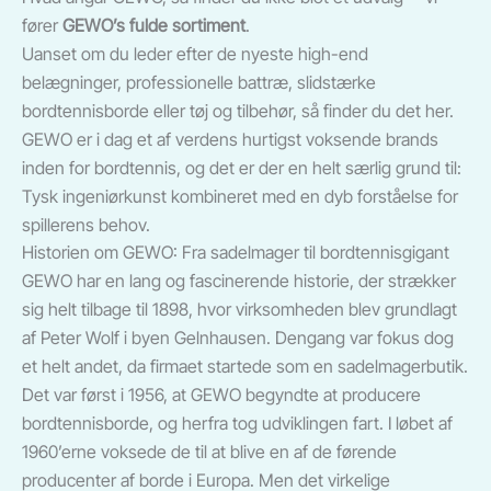
fører
GEWO’s fulde sortiment
.
Uanset om du leder efter de nyeste high-end
belægninger, professionelle battræ, slidstærke
bordtennisborde eller tøj og tilbehør, så finder du det her.
GEWO er i dag et af verdens hurtigst voksende brands
inden for bordtennis, og det er der en helt særlig grund til:
Tysk ingeniørkunst kombineret med en dyb forståelse for
spillerens behov.
Historien om GEWO: Fra sadelmager til bordtennisgigant
GEWO har en lang og fascinerende historie, der strækker
sig helt tilbage til 1898, hvor virksomheden blev grundlagt
af Peter Wolf i byen Gelnhausen. Dengang var fokus dog
et helt andet, da firmaet startede som en sadelmagerbutik.
Det var først i 1956, at GEWO begyndte at producere
bordtennisborde, og herfra tog udviklingen fart. I løbet af
1960’erne voksede de til at blive en af de førende
producenter af borde i Europa. Men det virkelige