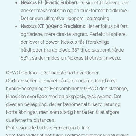
Nexxus EL (Elastic Rubber):
Designet til spillere, der
ønsker maksimal spin og en bue-formet boldkurve.
Det er den ultimative “loopers” belægning.
Nexxus XT (eXtend Precision):
Her er fokus på fart
og fladere, mere direkte angreb. Perfekt til spillere,
der lever af power. Nexxus fås i forskellige
hårdheder (fra de bløde 38° til de ekstremt hårde
53°), så der findes en Nexxus til ethvert niveau.
GEWO Codexx – Det bedste fra to verdener
Codexx-serien er svaret på den moderne trend med
hybrid-belægninger. Her kombinerer GEWO den klæbrige,
kinesiske overflade med en eksplosiv, tysk svamp. Det
giver en belægning, der er fænomenal til serv, retur og
korte åbninger, men som stadig har farten til at afgøre
duellerne fra distancen.
Professionelle battræ: Fra carbon til træ
Som forhandler af det fulde sortiment tilbyder vi naturligvis