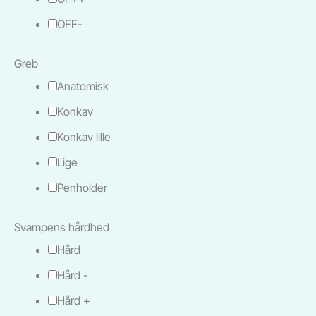
OFF-
Greb
Anatomisk
Konkav
Konkav lille
Lige
Penholder
Svampens hårdhed
Hård
Hård -
Hård +