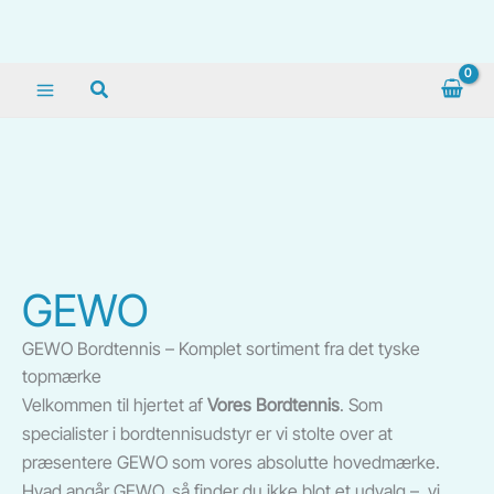
Gå
Søg
til
indholdet
GEWO
GEWO Bordtennis – Komplet sortiment fra det tyske
topmærke
Velkommen til hjertet af
Vores Bordtennis
. Som
specialister i bordtennisudstyr er vi stolte over at
præsentere GEWO som vores absolutte hovedmærke.
Hvad angår GEWO, så finder du ikke blot et udvalg – vi