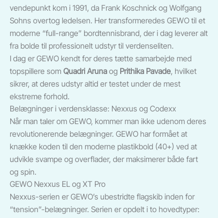
vendepunkt kom i 1991, da Frank Koschnick og Wolfgang
Sohns overtog ledelsen. Her transformeredes GEWO til et
moderne “full-range” bordtennisbrand, der i dag leverer alt
fra bolde til professionelt udstyr til verdenseliten.
I dag er GEWO kendt for deres tætte samarbejde med
topspillere som
Quadri Aruna
og
Prithika Pavade
, hvilket
sikrer, at deres udstyr altid er testet under de mest
ekstreme forhold.
Belægninger i verdensklasse: Nexxus og Codexx
Når man taler om GEWO, kommer man ikke udenom deres
revolutionerende belægninger. GEWO har formået at
knække koden til den moderne plastikbold (40+) ved at
udvikle svampe og overflader, der maksimerer både fart
og spin.
GEWO Nexxus EL og XT Pro
Nexxus-serien er GEWO’s ubestridte flagskib inden for
“tension”-belægninger. Serien er opdelt i to hovedtyper: