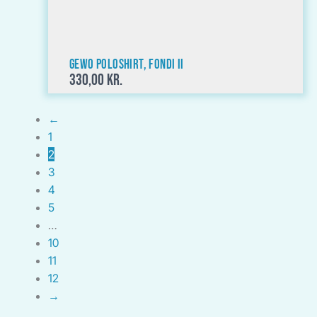
GEWO Poloshirt, Fondi II
330,00
kr.
←
1
2
3
4
5
…
10
11
12
→