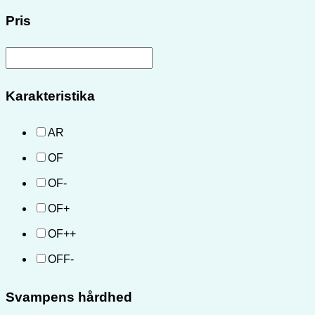
Pris
Karakteristika
AR
OF
OF-
OF+
OF++
OFF-
Svampens hårdhed