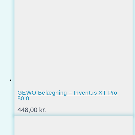
pris
pris
var:
er:
315,00 kr..
215,00 kr..
GEWO Belægning – Inventus XT Pro
50.0
448,00
kr.