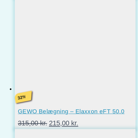
pris
pris
var:
er:
315,00 kr..
215,00 kr..
%
32
GEWO Belægning – Elaxxon eFT 50.0
Den
Den
315,00
kr.
215,00
kr.
oprindelige
aktuelle