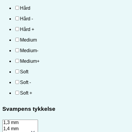
Hård
Hård -
Hård +
Medium
Medium-
Medium+
Soft
Soft -
Soft +
Svampens tykkelse