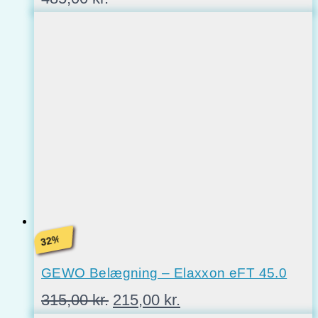
%
32
GEWO Belægning – Elaxxon eFT 45.0
Den
Den
315,00
kr.
215,00
kr.
oprindelige
aktuelle