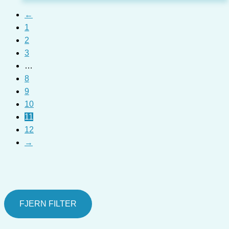
←
1
2
3
…
8
9
10
11
12
→
FJERN FILTER