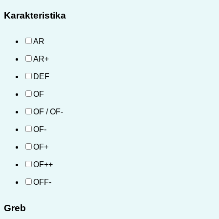
Karakteristika
AR
AR+
DEF
OF
OF / OF-
OF-
OF+
OF++
OFF-
Greb