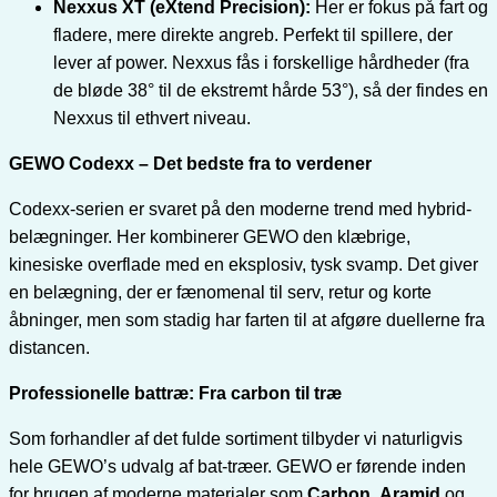
Nexxus XT (eXtend Precision):
Her er fokus på fart og
fladere, mere direkte angreb. Perfekt til spillere, der
lever af power. Nexxus fås i forskellige hårdheder (fra
de bløde 38° til de ekstremt hårde 53°), så der findes en
Nexxus til ethvert niveau.
GEWO Codexx – Det bedste fra to verdener
Codexx-serien er svaret på den moderne trend med hybrid-
belægninger. Her kombinerer GEWO den klæbrige,
kinesiske overflade med en eksplosiv, tysk svamp. Det giver
en belægning, der er fænomenal til serv, retur og korte
åbninger, men som stadig har farten til at afgøre duellerne fra
distancen.
Professionelle battræ: Fra carbon til træ
Som forhandler af det fulde sortiment tilbyder vi naturligvis
hele GEWO’s udvalg af bat-træer. GEWO er førende inden
for brugen af moderne materialer som
Carbon
,
Aramid
og