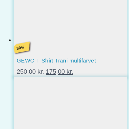
%
30
GEWO T-Shirt Trani multifarvet
Den
Den
250,00
kr.
175,00
kr.
oprindelige
aktuelle
pris
pris
var:
er:
250,00 kr..
175,00 kr..