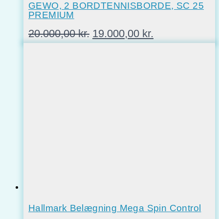
GEWO, 2 BORDTENNISBORDE, SC 25
PREMIUM
Den
Den
20.000,00
kr.
19.000,00
kr.
oprindelige
aktuelle
pris
pris
var:
er:
20.000,00 kr..
19.000,00 kr..
Hallmark Belægning Mega Spin Control