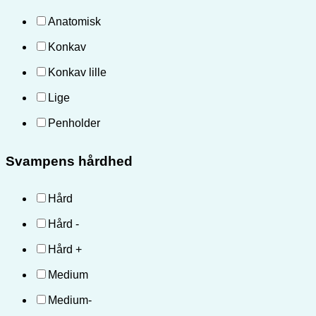
Anatomisk
Konkav
Konkav lille
Lige
Penholder
Svampens hårdhed
Hård
Hård -
Hård +
Medium
Medium-