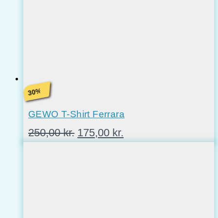
%
30
GEWO T-Shirt Ferrara
Den
Den
250,00
kr.
175,00
kr.
oprindelige
aktuelle
pris
pris
var:
er:
250,00 kr..
175,00 kr..