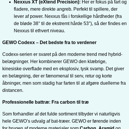
Nexxus XT (eXtend Precision):
Her er fokus på fart og
fladere, mere direkte angreb. Perfekt til spillere, der
lever af power. Nexxus fås i forskellige hårdheder (fra
de bløde 38° til de ekstremt hårde 53°), så der findes en
Nexxus til ethvert niveau.
GEWO Codexx – Det bedste fra to verdener
Codexx-serien er svaret på den moderne trend med hybrid-
belægninger. Her kombinerer GEWO den klæbrige,
kinesiske overflade med en eksplosiv, tysk svamp. Det giver
en belægning, der er fænomenal til serv, retur og korte
åbninger, men som stadig har farten til at afgøre duellerne fra
distancen.
Professionelle battræ: Fra carbon til træ
Som forhandler af det fulde sortiment tilbyder vi naturligvis
hele GEWO’s udvalg af bat-træer. GEWO er førende inden
for brugen af moderne materialer som
Carbon
,
Aramid
og