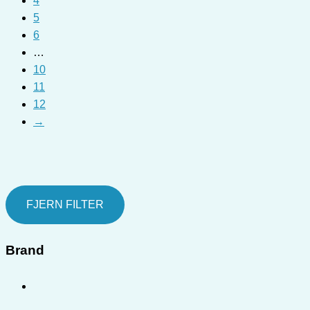
4
5
6
…
10
11
12
→
FJERN FILTER
Brand