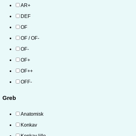
AR+
DEF
OF
OF / OF-
OF-
OF+
OF++
OFF-
Greb
Anatomisk
Konkav
Konkav lille