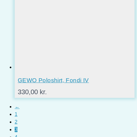
GEWO Poloshirt, Fondi IV
330,00
kr.
←
1
2
3