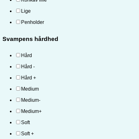
Lige
Penholder
Svampens hårdhed
Hård
Hård -
Hård +
Medium
Medium-
Medium+
Soft
Soft +