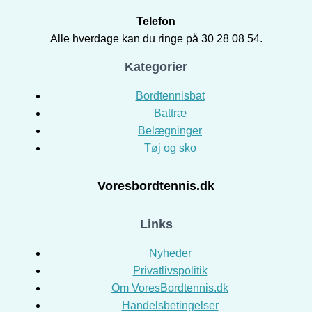
Telefon
Alle hverdage kan du ringe på 30 28 08 54.
Kategorier
Bordtennisbat
Battræ
Belægninger
Tøj og sko
Voresbordtennis.dk
Links
Nyheder
Privatlivspolitik
Om VoresBordtennis.dk
Handelsbetingelser