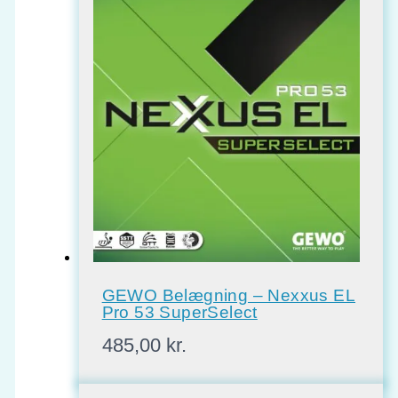
var:
er:
400,00 kr..
320,00 kr..
GEWO Belægning – Nexxus EL
Pro 53 SuperSelect
485,00
kr.