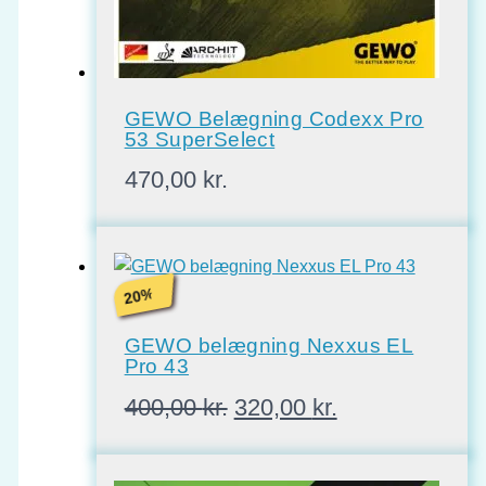
GEWO Belægning Codexx Pro
53 SuperSelect
470,00
kr.
%
20
GEWO belægning Nexxus EL
Pro 43
Den
Den
400,00
kr.
320,00
kr.
oprindelige
aktuelle
pris
pris