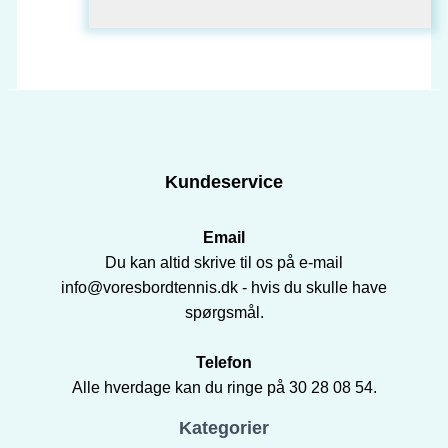
oprindelige
aktuelle
pris
pris
var:
er:
675,00 kr..
540,00 kr..
Kundeservice
Email
Du kan altid skrive til os på e-mail
info@voresbordtennis.dk - hvis du skulle have
spørgsmål.
Telefon
Alle hverdage kan du ringe på 30 28 08 54.
Kategorier