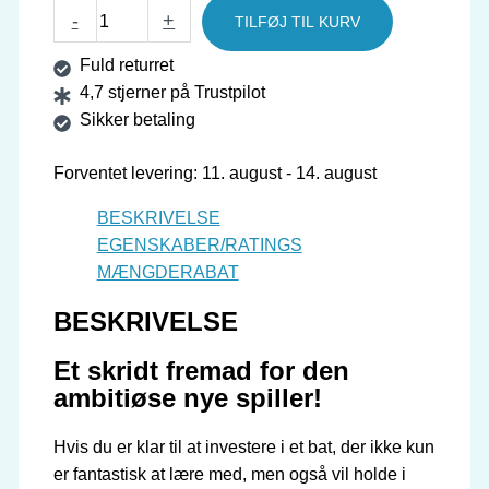
Evolution
-
+
TILFØJ TIL KURV
bordtennisbat
Fuld returret
antal
4,7 stjerner på Trustpilot
Sikker betaling
Forventet levering: 11. august - 14. august
BESKRIVELSE
EGENSKABER/RATINGS
MÆNGDERABAT
BESKRIVELSE
Et skridt fremad for den
ambitiøse nye spiller!
Hvis du er klar til at investere i et bat, der ikke kun
er fantastisk at lære med, men også vil holde i