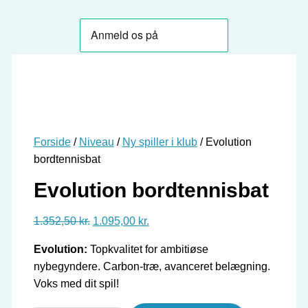
Forside
/
Niveau
/
Ny spiller i klub
/ Evolution
bordtennisbat
Evolution bordtennisbat
Den
Den
1.352,50
kr.
1.095,00
kr.
oprindelige
aktuelle
Evolution:
Topkvalitet for ambitiøse
pris
pris
nybegyndere. Carbon-træ, avanceret belægning.
var:
er:
Voks med dit spil!
1.352,50 kr..
1.095,00 kr..