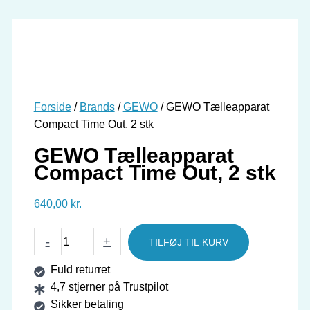
Forside
/
Brands
/
GEWO
/ GEWO Tælleapparat
Compact Time Out, 2 stk
GEWO Tælleapparat
Compact Time Out, 2 stk
640,00
kr.
GEWO
-
+
TILFØJ TIL KURV
Tælleapparat
Fuld returret
Compact
4,7 stjerner på Trustpilot
Time
Sikker betaling
Out,