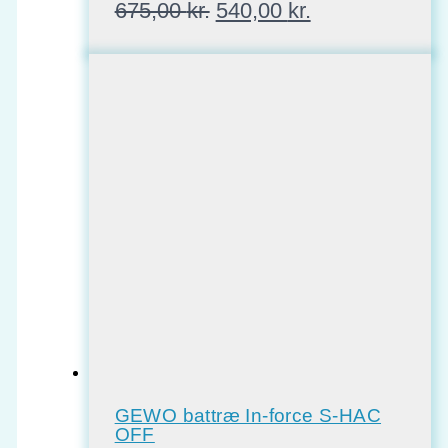
Den
Den
675,00
kr.
540,00
kr.
oprindelige
aktuelle
pris
pris
var:
er:
675,00 kr..
540,00 kr..
GEWO battræ In-force S-HAC
OFF