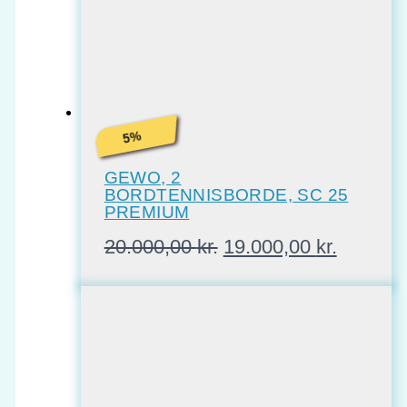
%
5
GEWO, 2
BORDTENNISBORDE, SC 25
PREMIUM
Den
Den
20.000,00
kr.
19.000,00
kr.
oprindelige
aktuelle
pris
pris
var:
er:
20.000,00 kr..
19.000,0