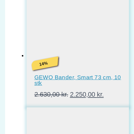
%
14
GEWO Bander, Smart 73 cm, 10
stk
Den
Den
2.630,00
kr.
2.250,00
kr.
oprindelige
aktuelle
pris
pris
var:
er:
2.630,00 kr..
2.250,00 kr