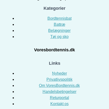
Kategorier
Bordtennisbat
Battræ
Belægninger
Tøj og sko
Voresbordtennis.dk
Links
Nyheder
Privatlivspolitik
Om VoresBordtennis.dk
Handelsbetingelser
Returportal
Kontakt os