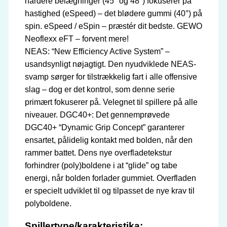
hårdere belægninger (45° og 48°) fokuserer på
hastighed (eSpeed) – det blødere gummi (40°) på
spin. eSpeed / eSpin – præstér dit bedste. GEWO
Neoflexx eFT – forvent mere!
NEAS: “New Efficiency Active System” –
usandsynligt nøjagtigt. Den nyudviklede NEAS-
svamp sørger for tilstrækkelig fart i alle offensive
slag – dog er det kontrol, som denne serie
primært fokuserer på. Velegnet til spillere på alle
niveauer. DGC40+: Det gennemprøvede
DGC40+ “Dynamic Grip Concept” garanterer
ensartet, pålidelig kontakt med bolden, når den
rammer battet. Dens nye overfladetekstur
forhindrer (poly)boldene i at “glide” og tabe
energi, når bolden forlader gummiet. Overfladen
er specielt udviklet til og tilpasset de nye krav til
polyboldene.
Spillertype/karakteristika: