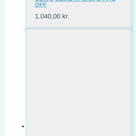
OFF
1.040,00
kr.