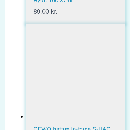
HydroTec 37ml
89,00
kr.
GEWO battræ In-force S-HAC