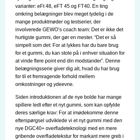
varianter: eFt 48, eFT 45 og FT40. En ting
omkring belægninger blev meget tydelig i de
mange produktmøder og testserier, der
involverede GEWO’s coach team: Det er ikke det
hurtigste gummi, der gør en mester. “Det er så
simpelt som det: For at lykkes har du bare brug
for et gummi, du kan stole på i enhver situation for
at vinde flere point end din modstander”. Denne
belægningsserie giver dig alt, hvad du har brug
for til et fremragende forhold mellem
omkostninger og ydeevne.
Siden introduktionen af de nye bolde har mange
spillere ledt efter et nyt gummi, som kan opfylde
deres særlige krav: For at imødekomme denne
efterspørgsel udviklede vi et nyt gummi med den
nye DGC40+ overfladeteknologi med en mere
gribende overfladetekstur for markant mere greb i