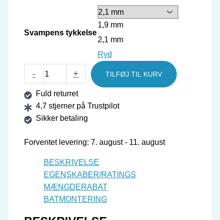
1,9 mm
Svampens tykkelse
2,1 mm
Ryd
GEWO
-
+
TILFØJ TIL KURV
belægning
Fuld returret
Neoflexx
4,7 stjerner på Trustpilot
eFT
Sikker betaling
48
antal
Forventet levering: 7. august - 11. august
BESKRIVELSE
EGENSKABER/RATINGS
MÆNGDERABAT
BATMONTERING