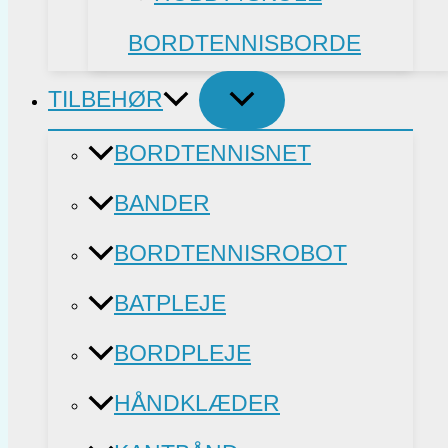
BORDTENNISBORDE
TILBEHØR
BORDTENNISNET
BANDER
BORDTENNISROBOT
BATPLEJE
BORDPLEJE
HÅNDKLÆDER