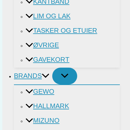
KANTBÅND
LIM OG LAK
TASKER OG ETUIER
ØVRIGE
GAVEKORT
BRANDS
GEWO
HALLMARK
MIZUNO