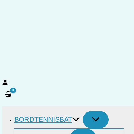
Gå
til
indholdet
Søg
BORDTENNISBAT