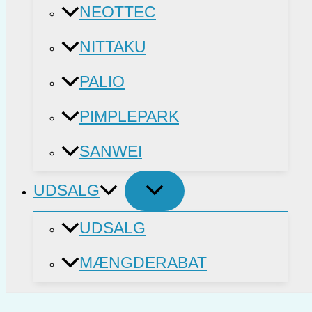
NEOTTEC
NITTAKU
PALIO
PIMPLEPARK
SANWEI
UDSALG
UDSALG
MÆNGDERABAT