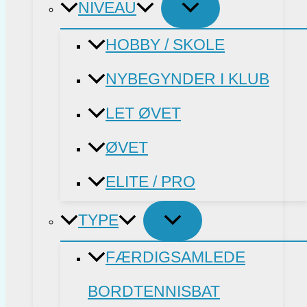
NIVEAU
HOBBY / SKOLE
NYBEGYNDER I KLUB
LET ØVET
ØVET
ELITE / PRO
TYPE
FÆRDIGSAMLEDE
BORDTENNISBAT