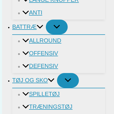
ANTI
BATTRÆ
ALLROUND
OFFENSIV
DEFENSIV
TØJ OG SKO
SPILLETØJ
TRÆNINGSTØJ