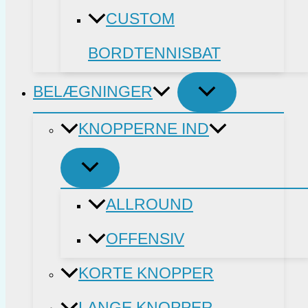
CUSTOM
BORDTENNISBAT
BELÆGNINGER
KNOPPERNE IND
ALLROUND
OFFENSIV
KORTE KNOPPER
LANGE KNOPPER