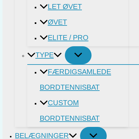
LET ØVET
ØVET
ELITE / PRO
TYPE
FÆRDIGSAMLEDE
BORDTENNISBAT
CUSTOM
BORDTENNISBAT
BELÆGNINGER