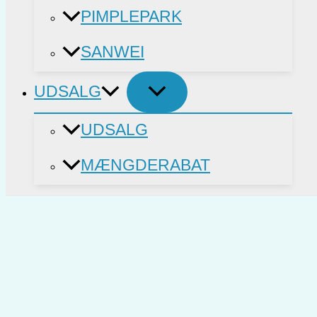
PIMPLEPARK
SANWEI
UDSALG
UDSALG
MÆNGDERABAT