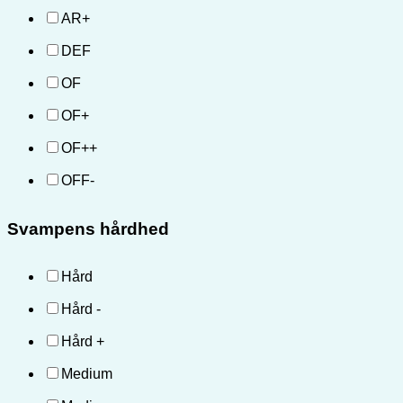
AR+
DEF
OF
OF+
OF++
OFF-
Svampens hårdhed
Hård
Hård -
Hård +
Medium