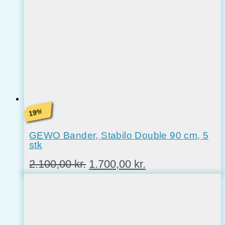
%
19
GEWO Bander, Stabilo Double 90 cm, 5
stk
Den
Den
2.100,00
kr.
1.700,00
kr.
oprindelige
aktuelle
pris
pris
var:
er:
2.100,00 kr..
1.700,00 kr..