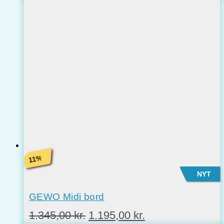
%
11
NYT
GEWO Midi bord
Den
Den
1.345,00
kr.
1.195,00
kr.