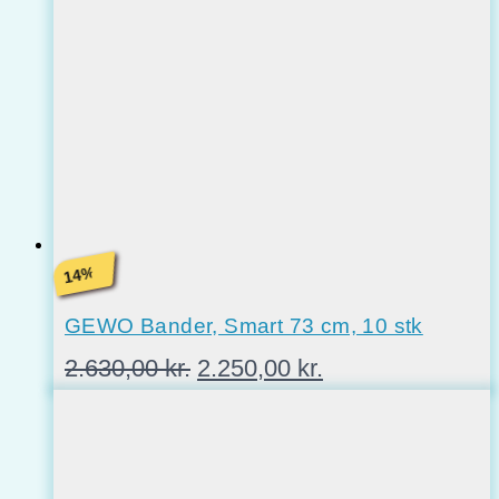
%
14
GEWO Bander, Smart 73 cm, 10 stk
Den
Den
2.630,00
kr.
2.250,00
kr.
oprindelige
aktuelle
pris
pris
var:
er:
2.630,00 kr..
2.250,00 kr..