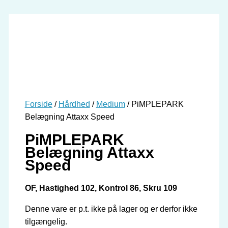
Forside
/
Hårdhed
/
Medium
/ PiMPLEPARK
Belægning Attaxx Speed
PiMPLEPARK
Belægning Attaxx
Speed
OF, Hastighed 102, Kontrol 86, Skru 109
Denne vare er p.t. ikke på lager og er derfor ikke
tilgængelig.