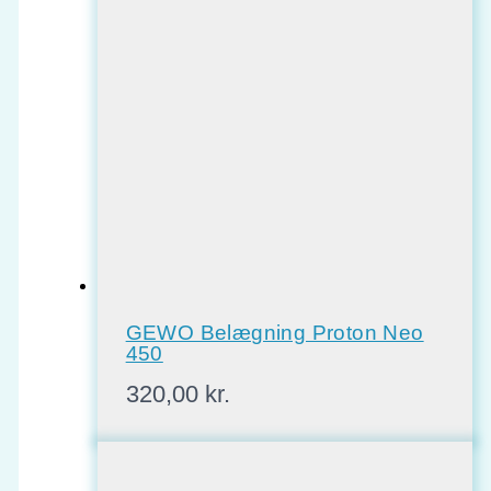
GEWO Belægning Proton Neo
450
320,00
kr.