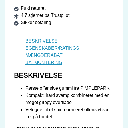
Fuld returret
4,7 stjerner på Trustpilot
Sikker betaling
BESKRIVELSE
EGENSKABER/RATINGS
MÆNGDERABAT
BATMONTERING
BESKRIVELSE
Første offensive gummi fra PiMPLEPARK
Kompakt, hård svamp kombineret med en
meget grippy overflade
Velegnet til et spin-orienteret offensivt spil
tæt på bordet