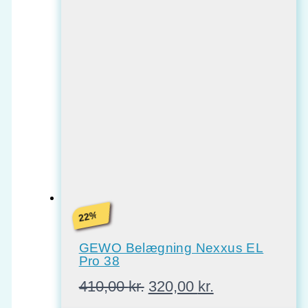
%
22
GEWO Belægning Nexxus EL
Pro 38
Den
Den
410,00
kr.
320,00
kr.
oprindelige
aktuelle