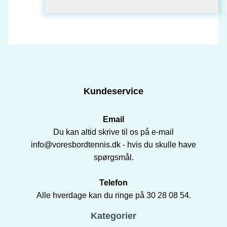
Kundeservice
Email
Du kan altid skrive til os på e-mail
info@voresbordtennis.dk - hvis du skulle have
spørgsmål.
Telefon
Alle hverdage kan du ringe på 30 28 08 54.
Kategorier