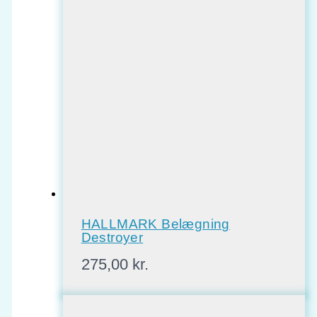
HALLMARK Belægning
Destroyer
275,00
kr.