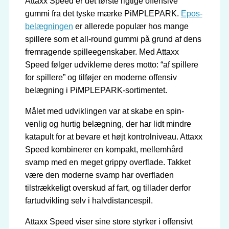
Attaxx Speed ​​​​er det første rigtige offensive
gummi fra det tyske mærke PiMPLEPARK.
Epos-
belægningen
er allerede populær hos mange
spillere som et all-round gummi på grund af dens
fremragende spilleegenskaber. Med Attaxx
Speed ​​følger udviklerne deres motto: “af spillere
for spillere” og tilføjer en moderne offensiv
belægning i PiMPLEPARK-sortimentet.
Målet med udviklingen var at skabe en spin-
venlig og hurtig belægning, der har lidt mindre
katapult for at bevare et højt kontrolniveau. Attaxx
Speed ​​​​kombinerer en kompakt, mellemhård
svamp med en meget grippy overflade. Takket
være den moderne svamp har overfladen
tilstrækkeligt overskud af fart, og tillader derfor
fartudvikling selv i halvdistancespil.
Attaxx Speed viser sine store styrker i offensivt