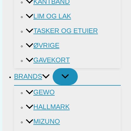
KANTBÅND
LIM OG LAK
TASKER OG ETUIER
ØVRIGE
GAVEKORT
BRANDS
GEWO
HALLMARK
MIZUNO