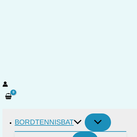
Gå
til
indholdet
Søg
BORDTENNISBAT