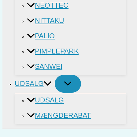
NEOTTEC
NITTAKU
PALIO
PIMPLEPARK
SANWEI
UDSALG
UDSALG
MÆNGDERABAT