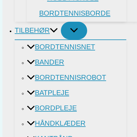
BORDTENNISBORDE
TILBEHØR
BORDTENNISNET
BANDER
BORDTENNISROBOT
BATPLEJE
BORDPLEJE
HÅNDKLÆDER