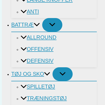
ANTI
BATTRÆ
ALLROUND
OFFENSIV
DEFENSIV
TØJ OG SKO
SPILLETØJ
TRÆNINGSTØJ