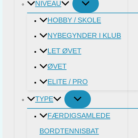
NIVEAU
HOBBY / SKOLE
NYBEGYNDER I KLUB
LET ØVET
ØVET
ELITE / PRO
TYPE
FÆRDIGSAMLEDE
BORDTENNISBAT