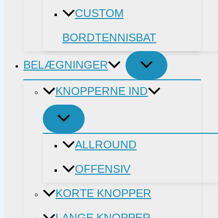
CUSTOM
BORDTENNISBAT
BELÆGNINGER
KNOPPERNE IND
ALLROUND
OFFENSIV
KORTE KNOPPER
LANGE KNOPPER