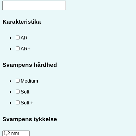
Karakteristika
AR
AR+
Svampens hårdhed
Medium
Soft
Soft +
Svampens tykkelse