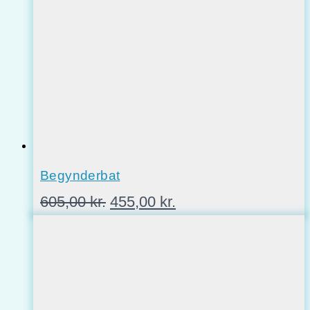
Begynderbat
Den
Den
605,00
kr.
455,00
kr.
oprindelige
aktuelle
pris
pris
var:
er:
605,00 kr..
455,00 kr..