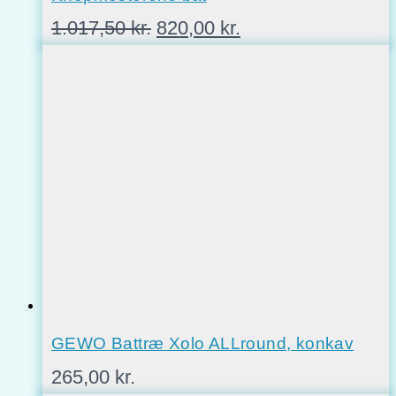
Den
Den
1.017,50
kr.
820,00
kr.
oprindelige
aktuelle
pris
pris
var:
er:
1.017,50 kr..
820,00 kr..
GEWO Battræ Xolo ALLround, konkav
265,00
kr.