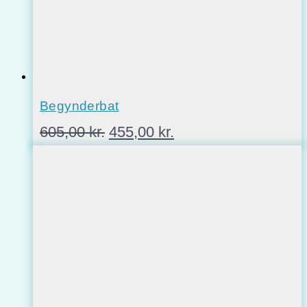
Begynderbat
Den
Den
605,00
kr.
455,00
kr.
oprindelige
aktuelle
pris
pris
var:
er:
605,00 kr..
455,00 kr..