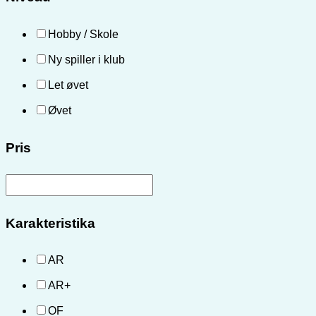
Hobby / Skole
Ny spiller i klub
Let øvet
Øvet
Pris
Karakteristika
AR
AR+
OF