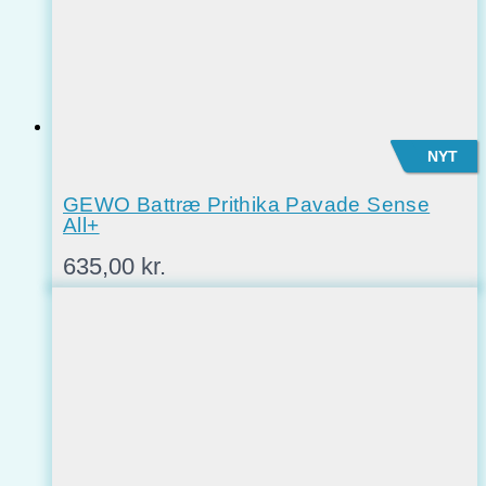
NYT
GEWO Battræ Prithika Pavade Sense
All+
635,00
kr.