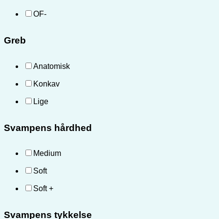
OF-
Greb
Anatomisk
Konkav
Lige
Svampens hårdhed
Medium
Soft
Soft +
Svampens tykkelse