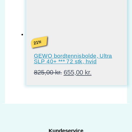
%
21
GEWO bordtennisbolde, Ultra
SLP 40+ *** 72 stk, hvid
Den
Den
825,00
kr.
655,00
kr.
oprindelige
aktuelle
pris
pris
var:
er:
825,00 kr..
655,00 kr..
Kundeservice