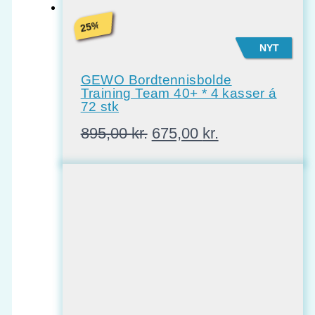
%
25
NYT
GEWO Bordtennisbolde
Training Team 40+ * 4 kasser á
72 stk
Den
Den
895,00
kr.
675,00
kr.
oprindelige
aktuelle
pris
pris
var:
er:
895,00 kr..
675,00 kr..