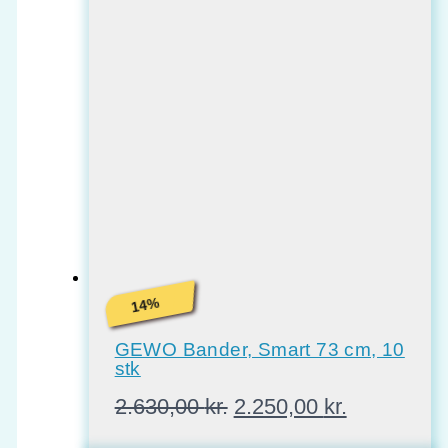
%
14
GEWO Bander, Smart 73 cm, 10
stk
Den
Den
2.630,00
kr.
2.250,00
kr.
oprindelige
aktuelle