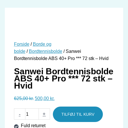
Forside
/
Borde og
bolde
/
Bordtennisbolde
/ Sanwei
Bordtennisbolde ABS 40+ Pro *** 72 stk – Hvid
Sanwei Bordtennisbolde
ABS 40+ Pro *** 72 stk –
Hvid
Den
Den
625,00
kr.
500,00
kr.
oprindelige
aktuelle
Sanwei
pris
pris
-
+
TILFØJ TIL KURV
Bordtennisbolde
var:
er:
Fuld returret
ABS
625,00 kr..
500,00 kr..