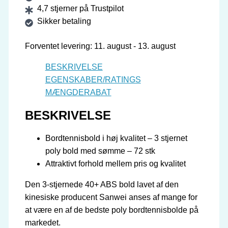
4,7 stjerner på Trustpilot
40+
Sikker betaling
Pro
***
Forventet levering: 11. august - 13. august
72
stk
BESKRIVELSE
-
EGENSKABER/RATINGS
Hvid
MÆNGDERABAT
antal
BESKRIVELSE
Bordtennisbold i høj kvalitet – 3 stjernet
poly bold med sømme – 72 stk
Attraktivt forhold mellem pris og kvalitet
Den 3-stjernede 40+ ABS bold lavet af den
kinesiske producent Sanwei anses af mange for
at være en af ​​de bedste poly bordtennisbolde på
markedet.