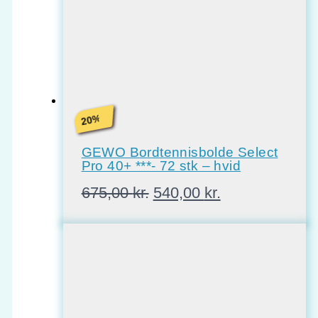
%
20
GEWO Bordtennisbolde Select
Pro 40+ ***- 72 stk – hvid
Den
Den
675,00
kr.
540,00
kr.
oprindelige
aktuelle
pris
pris
var:
er:
675,00 kr..
540,00 kr..