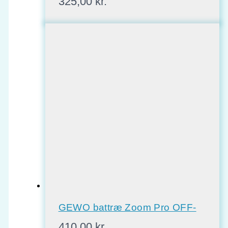
325,00
kr.
GEWO battræ Zoom Pro OFF-
410,00
kr.