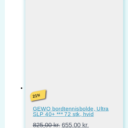
%
21
GEWO bordtennisbolde, Ultra
SLP 40+ *** 72 stk, hvid
Den
Den
825,00
kr.
655,00
kr.