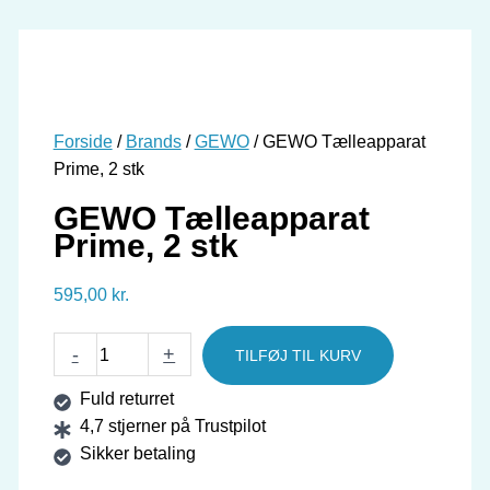
Forside
/
Brands
/
GEWO
/ GEWO Tælleapparat
Prime, 2 stk
GEWO Tælleapparat
Prime, 2 stk
595,00
kr.
GEWO
-
+
TILFØJ TIL KURV
Tælleapparat
Fuld returret
Prime,
4,7 stjerner på Trustpilot
2
Sikker betaling
stk
antal