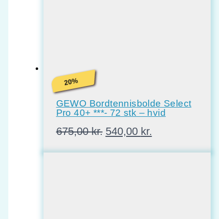
%
20
GEWO Bordtennisbolde Select
Pro 40+ ***- 72 stk – hvid
Den
Den
675,00
kr.
540,00
kr.
oprindelige
aktuelle
pris
pris
var:
er:
675,00 kr..
540,00 kr..