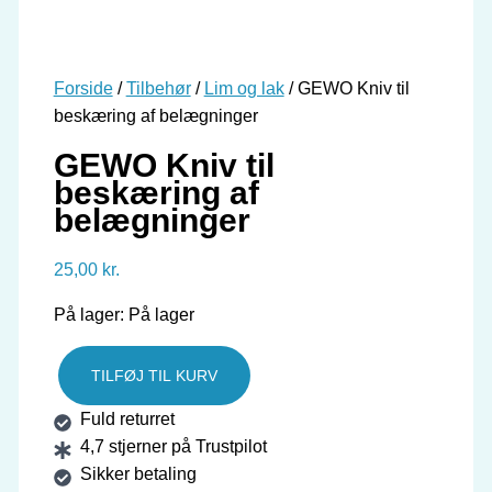
Forside
/
Tilbehør
/
Lim og lak
/ GEWO Kniv til
beskæring af belægninger
GEWO Kniv til
beskæring af
belægninger
25,00
kr.
På lager:
På lager
TILFØJ TIL KURV
GEWO
Fuld returret
Kniv
4,7 stjerner på Trustpilot
til
Sikker betaling
beskæring