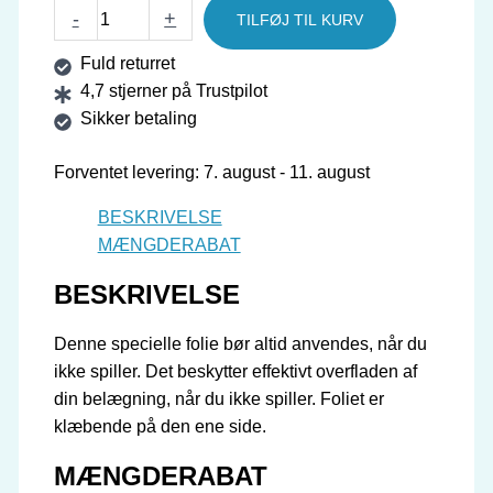
GEWO
-
+
TILFØJ TIL KURV
Hydrotec
Fuld returret
folie
4,7 stjerner på Trustpilot
til
Sikker betaling
beskyttelse
af
Forventet levering: 7. august - 11. august
bordtennisbelægning
-
BESKRIVELSE
10
MÆNGDERABAT
stk
antal
BESKRIVELSE
Denne specielle folie bør altid anvendes, når du
ikke spiller. Det beskytter effektivt overfladen af ​​
din belægning, når du ikke spiller. Foliet er
klæbende på den ene side.
MÆNGDERABAT