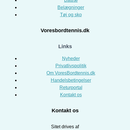
Battræ
Belægninger
Tøj og sko
Voresbordtennis.dk
Links
Nyheder
Privatlivspolitik
Om VoresBordtennis.dk
Handelsbetingelser
Returportal
Kontakt os
Kontakt os
Sitet drives af