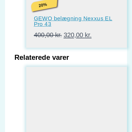
%
20
GEWO belægning Nexxus EL
Pro 43
Den
Den
400,00
kr.
320,00
kr.
oprindelige
aktuelle
pris
pris
var:
er:
Relaterede varer
400,00 kr..
320,00 kr..