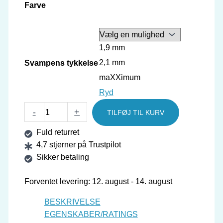
Farve
1,9 mm
2,1 mm
Svampens tykkelse
maXXimum
Ryd
GEWO
-
+
TILFØJ TIL KURV
Belægning
Fuld returret
Nexxus
4,7 stjerner på Trustpilot
EL
Sikker betaling
Pro
38
Forventet levering: 12. august - 14. august
antal
BESKRIVELSE
EGENSKABER/RATINGS