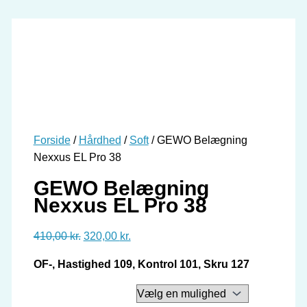
Forside
/
Hårdhed
/
Soft
/ GEWO Belægning
Nexxus EL Pro 38
GEWO Belægning
Nexxus EL Pro 38
Den
Den
410,00
kr.
320,00
kr.
oprindelige
aktuelle
OF-, Hastighed 109, Kontrol 101, Skru 127
pris
pris
var:
er:
410,00 kr..
320,00 kr..