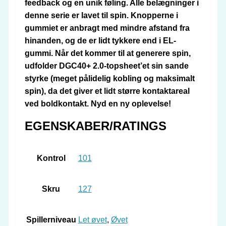
feedback og en unik føling. Alle belægninger i
denne serie er lavet til spin. Knopperne i
gummiet er anbragt med mindre afstand fra
hinanden, og de er lidt tykkere end i EL-
gummi. Når det kommer til at generere spin,
udfolder DGC40+ 2.0-topsheet’et sin sande
styrke (meget pålidelig kobling og maksimalt
spin), da det giver et lidt større kontaktareal
ved boldkontakt. Nyd en ny oplevelse!
EGENSKABER/RATINGS
Kontrol
101
Skru
127
Spillerniveau
Let øvet
,
Øvet