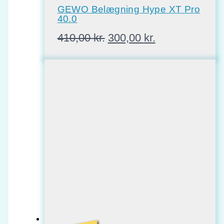
GEWO Belægning Hype XT Pro
40.0
Den
Den
410,00
kr.
300,00
kr.
oprindelige
aktuelle
pris
pris
var:
er:
410,00 kr..
300,00 kr..