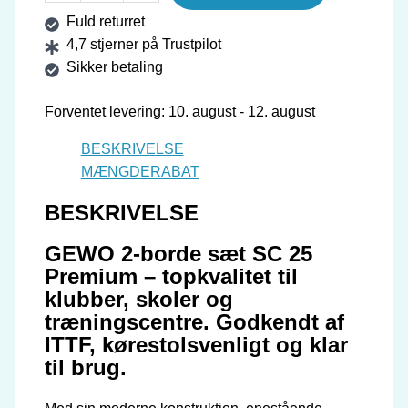
Fuld returret
BORDTENNISBORDE,
4,7 stjerner på Trustpilot
SC
Sikker betaling
25
PREMIUM
Forventet levering: 10. august - 12. august
antal
BESKRIVELSE
MÆNGDERABAT
BESKRIVELSE
GEWO 2-borde sæt SC 25
Premium – topkvalitet til
klubber, skoler og
træningscentre. Godkendt af
ITTF, kørestolsvenligt og klar
til brug.