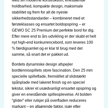
Med sin moderne konstruktion, enestående
holdbarhed, kompakte design, maksimale
stabilitet og frem for alt de nyeste
sikkerhedsstandarder – kombineret med et
førsteklasses og ensartet boldopspring – er
GEWO SC 25 Premium det perfekte bord for dig.
Efter mere end to års udvikling er der skabt et helt
nyt high-end konkurrencebord, som leveres 100
% færdigsamlet og er klar til brug med det
samme, så snart det er pakket ud.
Bordets dynamiske design afspejler
bordtennisspillets store fascination. Den 25 mm
specielle spilleflade, fremstillet af slidstærkt
spånplade med lakeret finish og en speciel
tekstur, sikrer et usædvanligt ensartet opspring og
giver en enestående spilleoplevelse. At bolden
“glider” eller rutsjer på overfladen reduceres
markant – en afgørende faktor, især efter