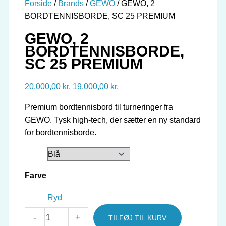
Forside
/
Brands
/
GEWO
/ GEWO, 2
BORDTENNISBORDE, SC 25 PREMIUM
GEWO, 2
BORDTENNISBORDE,
SC 25 PREMIUM
Den
Den
20.000,00
kr.
19.000,00
kr.
oprindelige
aktuelle
Premium bordtennisbord til turneringer fra
pris
pris
GEWO. Tysk high-tech, der sætter en ny standard
var:
er:
for bordtennisborde.
20.000,00 kr..
19.000,00 kr..
Farve
Ryd
GEWO,
-
+
TILFØJ TIL KURV
2