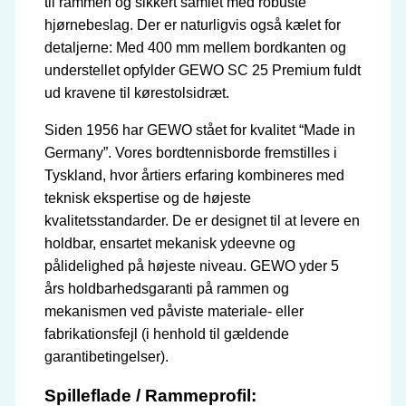
til rammen og sikkert samlet med robuste
hjørnebeslag. Der er naturligvis også kælet for
detaljerne: Med 400 mm mellem bordkanten og
understellet opfylder GEWO SC 25 Premium fuldt
ud kravene til kørestolsidræt.
Siden 1956 har GEWO stået for kvalitet “Made in
Germany”. Vores bordtennisborde fremstilles i
Tyskland, hvor årtiers erfaring kombineres med
teknisk ekspertise og de højeste
kvalitetsstandarder. De er designet til at levere en
holdbar, ensartet mekanisk ydeevne og
pålidelighed på højeste niveau. GEWO yder 5
års holdbarhedsgaranti på rammen og
mekanismen ved påviste materiale- eller
fabrikationsfejl (i henhold til gældende
garantibetingelser).
Spilleflade / Rammeprofil: