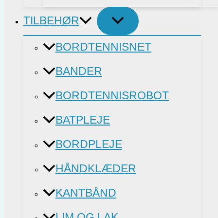
TILBEHØR
BORDTENNISNET
BANDER
BORDTENNISROBOT
BATPLEJE
BORDPLEJE
HÅNDKLÆDER
KANTBÅND
LIM OG LAK