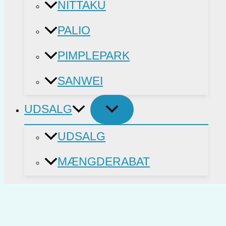
NITTAKU
PALIO
PIMPLEPARK
SANWEI
UDSALG
UDSALG
MÆNGDERABAT