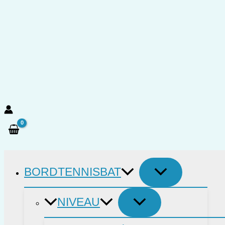
Gå
til
indholdet
Søg
BORDTENNISBAT
NIVEAU