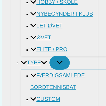
HOBBY / SKOLE
NYBEGYNDER I KLUB
LET ØVET
ØVET
ELITE / PRO
TYPE
FÆRDIGSAMLEDE
BORDTENNISBAT
CUSTOM