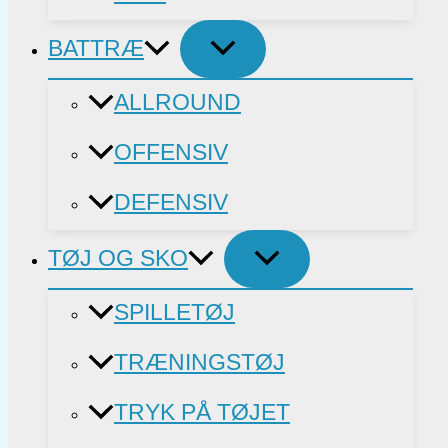
BATTRÆ
ALLROUND
OFFENSIV
DEFENSIV
TØJ OG SKO
SPILLETØJ
TRÆNINGSTØJ
TRYK PÅ TØJET