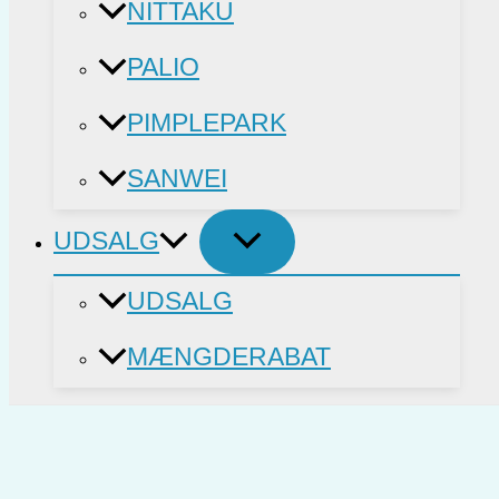
NITTAKU
PALIO
PIMPLEPARK
SANWEI
UDSALG
UDSALG
MÆNGDERABAT