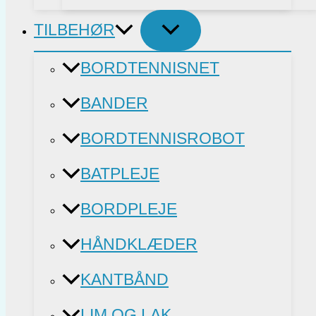
TILBEHØR
BORDTENNISNET
BANDER
BORDTENNISROBOT
BATPLEJE
BORDPLEJE
HÅNDKLÆDER
KANTBÅND
LIM OG LAK