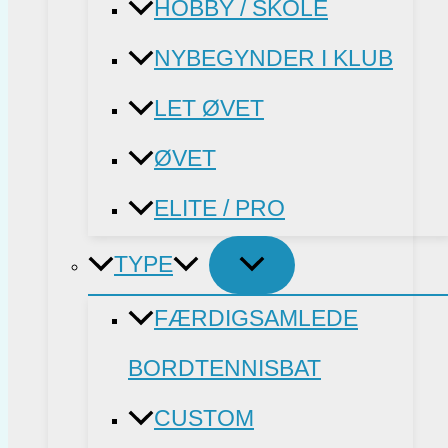
HOBBY / SKOLE
NYBEGYNDER I KLUB
LET ØVET
ØVET
ELITE / PRO
TYPE
FÆRDIGSAMLEDE
BORDTENNISBAT
CUSTOM