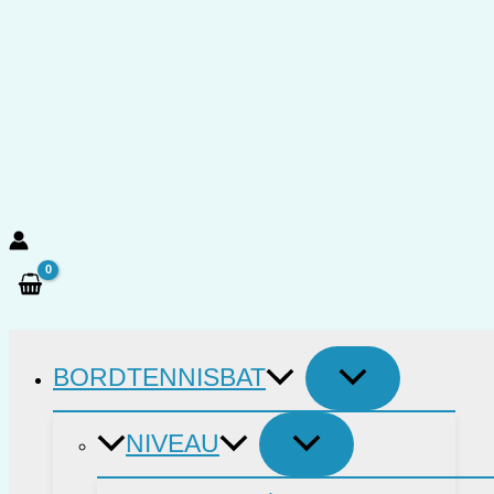
Gå
til
indholdet
Søg
BORDTENNISBAT
NIVEAU