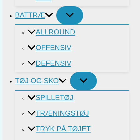
BATTRÆ
ALLROUND
OFFENSIV
DEFENSIV
TØJ OG SKO
SPILLETØJ
TRÆNINGSTØJ
TRYK PÅ TØJET