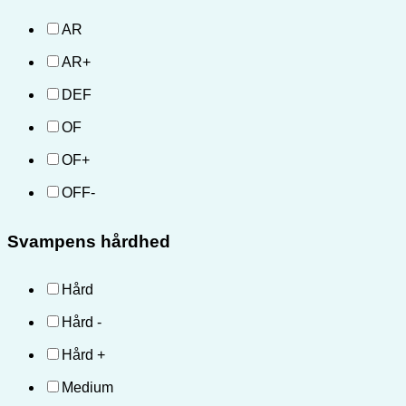
AR
AR+
DEF
OF
OF+
OFF-
Svampens hårdhed
Hård
Hård -
Hård +
Medium