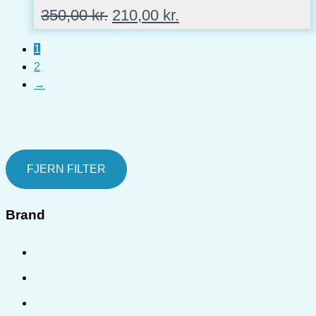
Den
Den
350,00
kr.
210,00
kr.
oprindelige
aktuelle
pris
pris
1
var:
er:
2
350,00 kr..
210,00 kr..
→
FJERN FILTER
Brand