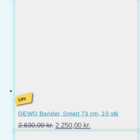
%
14
GEWO Bander, Smart 73 cm, 10 stk
Den
Den
2.630,00
kr.
2.250,00
kr.
oprindelige
aktuelle