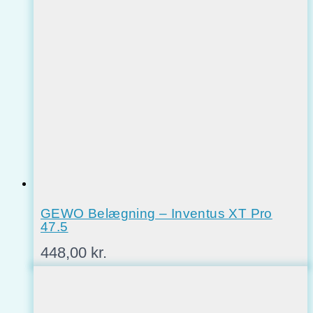
var:
er:
2.100,00 kr..
1.700,00 kr..
GEWO Belægning – Inventus XT Pro
47.5
448,00
kr.