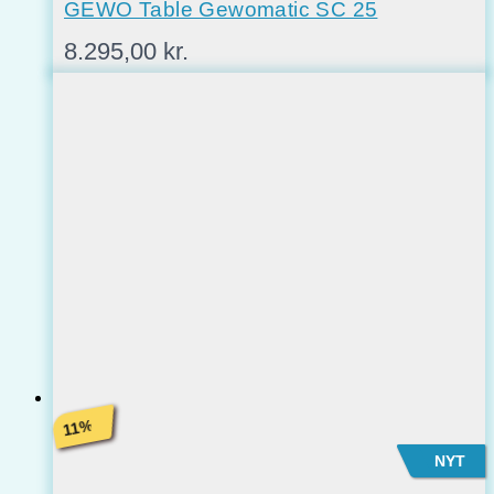
GEWO Table Gewomatic SC 25
8.295,00
kr.
%
11
NYT