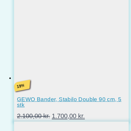
pris
pris
var:
er:
2.630,00 kr..
2.250,00 kr..
%
19
GEWO Bander, Stabilo Double 90 cm, 5
stk
Den
Den
2.100,00
kr.
1.700,00
kr.
oprindelige
aktuelle
pris
pris