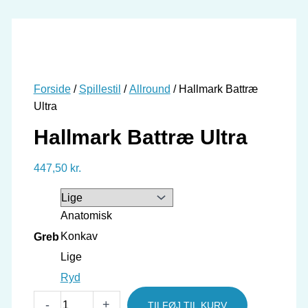
Forside
/
Spillestil
/
Allround
/ Hallmark Battræ
Ultra
Hallmark Battræ Ultra
447,50
kr.
Anatomisk
Konkav
Greb
Lige
Ryd
Hallmark
-
+
TILFØJ TIL KURV