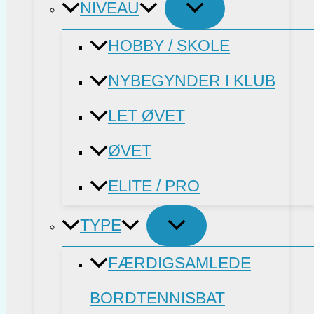
NIVEAU
HOBBY / SKOLE
NYBEGYNDER I KLUB
LET ØVET
ØVET
ELITE / PRO
TYPE
FÆRDIGSAMLEDE
BORDTENNISBAT