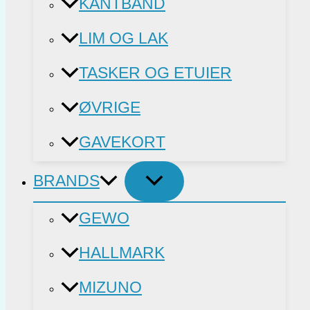
KANTBÅND
LIM OG LAK
TASKER OG ETUIER
ØVRIGE
GAVEKORT
BRANDS
GEWO
HALLMARK
MIZUNO