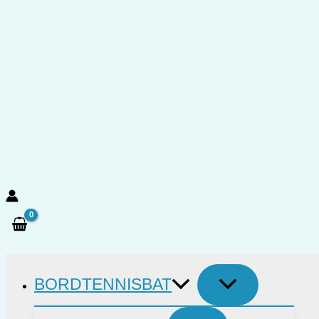
Gå
til
indholdet
Søg
BORDTENNISBAT