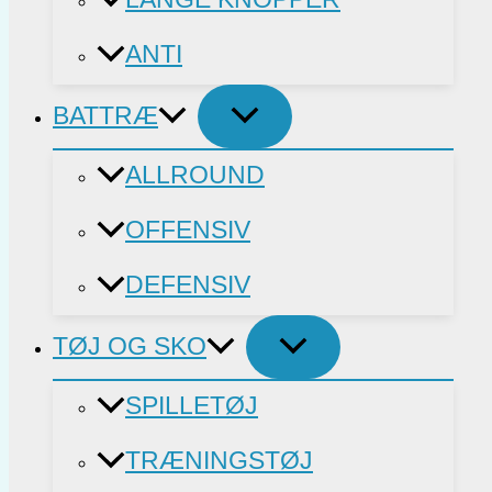
ANTI
BATTRÆ
ALLROUND
OFFENSIV
DEFENSIV
TØJ OG SKO
SPILLETØJ
TRÆNINGSTØJ