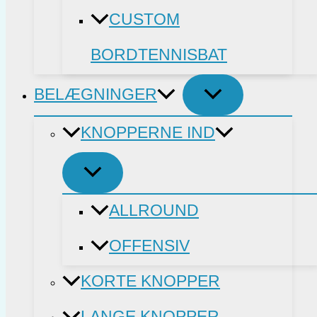
CUSTOM
BORDTENNISBAT
BELÆGNINGER
KNOPPERNE IND
ALLROUND
OFFENSIV
KORTE KNOPPER
LANGE KNOPPER