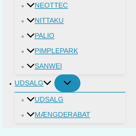
NEOTTEC
NITTAKU
PALIO
PIMPLEPARK
SANWEI
UDSALG
UDSALG
MÆNGDERABAT