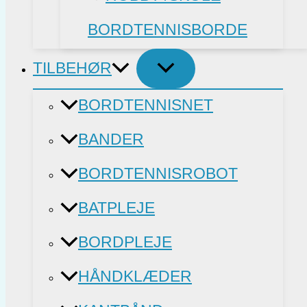
BORDTENNISBORDE
TILBEHØR
BORDTENNISNET
BANDER
BORDTENNISROBOT
BATPLEJE
BORDPLEJE
HÅNDKLÆDER