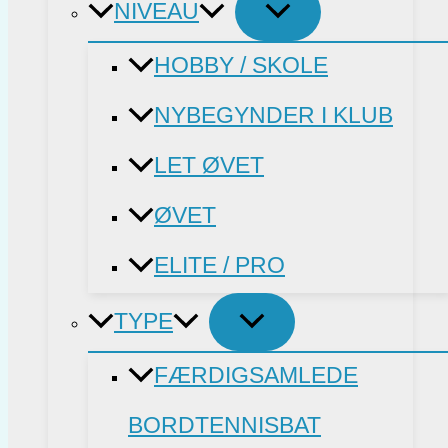
NIVEAU
HOBBY / SKOLE
NYBEGYNDER I KLUB
LET ØVET
ØVET
ELITE / PRO
TYPE
FÆRDIGSAMLEDE
BORDTENNISBAT