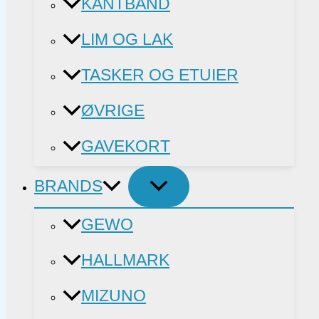
KANTBÅND
LIM OG LAK
TASKER OG ETUIER
ØVRIGE
GAVEKORT
BRANDS
GEWO
HALLMARK
MIZUNO