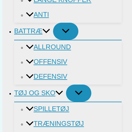
ANTI
BATTRÆ
ALLROUND
OFFENSIV
DEFENSIV
TØJ OG SKO
SPILLETØJ
TRÆNINGSTØJ