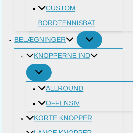
CUSTOM
BORDTENNISBAT
BELÆGNINGER
KNOPPERNE IND
ALLROUND
OFFENSIV
KORTE KNOPPER
LANGE KNOPPER