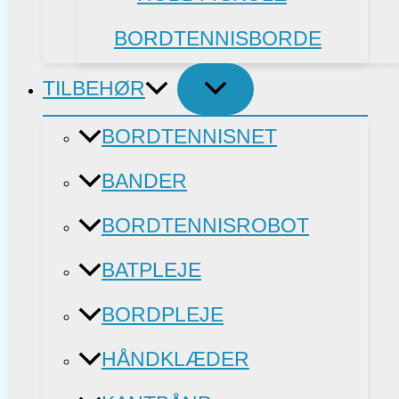
BORDTENNISBORDE
TILBEHØR
BORDTENNISNET
BANDER
BORDTENNISROBOT
BATPLEJE
BORDPLEJE
HÅNDKLÆDER