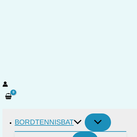
Gå
til
indholdet
Søg
BORDTENNISBAT