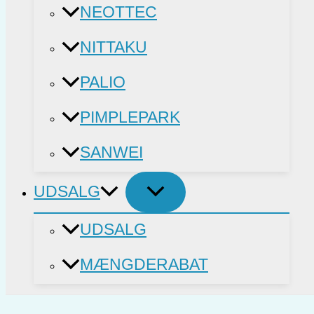
NEOTTEC
NITTAKU
PALIO
PIMPLEPARK
SANWEI
UDSALG
UDSALG
MÆNGDERABAT