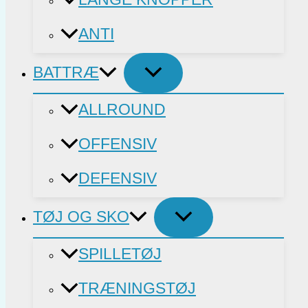
ANTI
BATTRÆ
ALLROUND
OFFENSIV
DEFENSIV
TØJ OG SKO
SPILLETØJ
TRÆNINGSTØJ