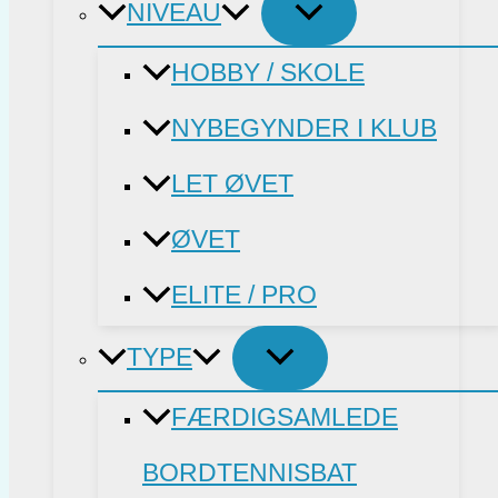
NIVEAU
HOBBY / SKOLE
NYBEGYNDER I KLUB
LET ØVET
ØVET
ELITE / PRO
TYPE
FÆRDIGSAMLEDE
BORDTENNISBAT