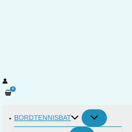
Gå
til
indholdet
Søg
BORDTENNISBAT