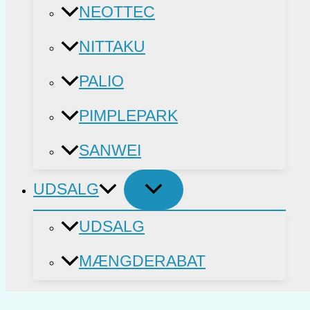
NEOTTEC
NITTAKU
PALIO
PIMPLEPARK
SANWEI
UDSALG
UDSALG
MÆNGDERABAT