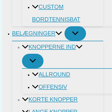
CUSTOM
BORDTENNISBAT
BELÆGNINGER
KNOPPERNE IND
ALLROUND
OFFENSIV
KORTE KNOPPER
LANGE KNOPPER