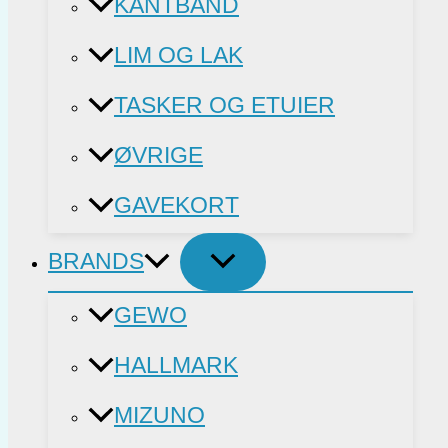
KANTBÅND
LIM OG LAK
TASKER OG ETUIER
ØVRIGE
GAVEKORT
BRANDS
GEWO
HALLMARK
MIZUNO