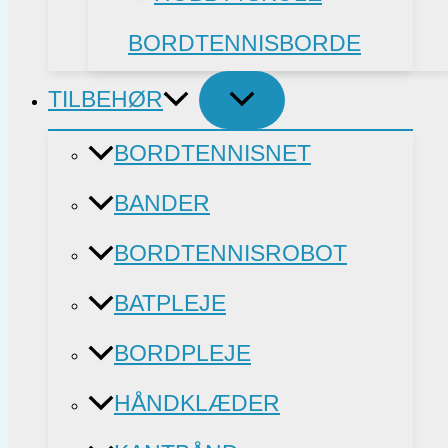
BORDTENNISBORDE
TILBEHØR
BORDTENNISNET
BANDER
BORDTENNISROBOT
BATPLEJE
BORDPLEJE
HÅNDKLÆDER